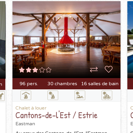
96 pers.
30 chambres
16 salles de bain
n
Chalet à louer
C
Cantons-de-l'Est / Estrie
Eastman