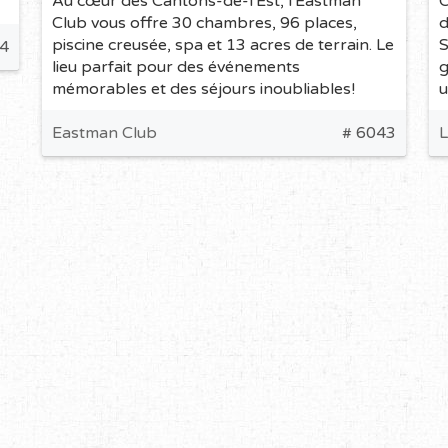
Au cœur des Cantons-de-l'Est, l'Eastman
C
Club vous offre 30 chambres, 96 places,
d
piscine creusée, spa et 13 acres de terrain. Le
S
34
lieu parfait pour des événements
g
mémorables et des séjours inoubliables!
u
Eastman Club
# 6043
L