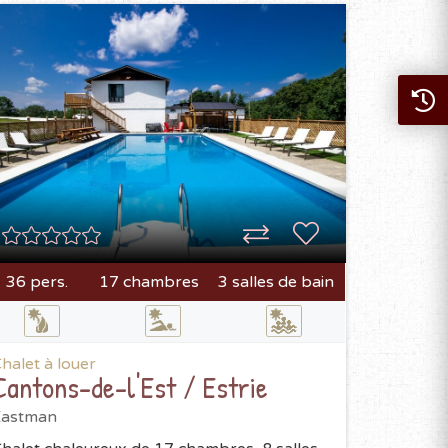
36 pers.
17 chambres
3 salles de bain
halet à louer
Cantons-de-l'Est / Estrie
Eastman