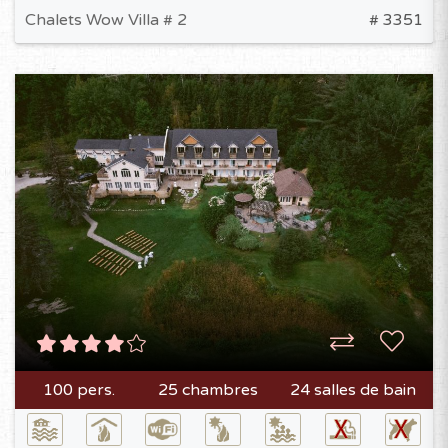
Chalets Wow Villa # 2
# 3351
100 pers.
25 chambres
24 salles de bain