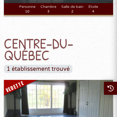
Personne
Chambre
Salle de bain
Étoile
10
3
2
4
CENTRE-DU-
QUÉBEC
1 établissement trouvé
VEDETTE