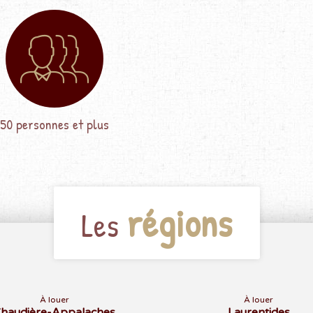
50 personnes et plus
régions
Les
À louer
À louer
haudière-Appalaches
Laurentides