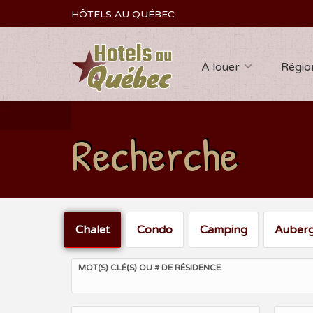
HÔTELS AU QUÉBEC
À louer
Régio
Recherche
Chalet
Condo
Camping
Auber
MOT(S) CLÉ(S) OU # DE RÉSIDENCE