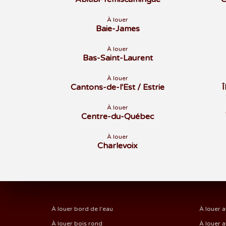
À louer
Baie-James
À louer
Bas-Saint-Laurent
À louer
Cantons-de-l'Est / Estrie
À louer
Centre-du-Québec
À louer
Charlevoix
À louer bord de l'eau
À louer a
À louer bois rond
À louer a