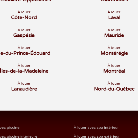
À louer
À louer
Côte-Nord
Laval
À louer
À louer
Gaspésie
Mauricie
À louer
À louer
Île-du-Prince-Édouard
Montérégie
À louer
À louer
Îles-de-la-Madeleine
Montréal
À louer
À louer
Lanaudière
Nord-du-Québec
vec piscine
À louer avec spa intérieur
vec piscine intérieure
À louer avec spa extérieur