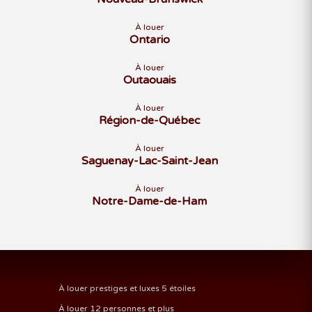
À louer
Ontario
À louer
Outaouais
À louer
Région-de-Québec
À louer
Saguenay-Lac-Saint-Jean
À louer
Notre-Dame-de-Ham
À louer prestiges et luxes 5 étoiles
À louer 12 personnes et plus