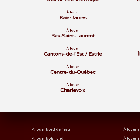
À louer
Baie-James
À louer
Bas-Saint-Laurent
À louer
Cantons-de-l'Est / Estrie
À louer
Centre-du-Québec
À louer
Charlevoix
À louer bord de l'eau
À louer a
À louer bois rond
À louer a