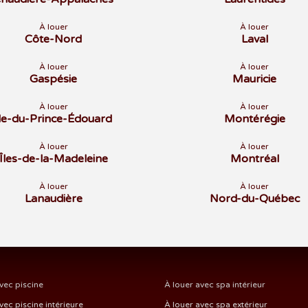
À louer
À louer
Côte-Nord
Laval
À louer
À louer
Gaspésie
Mauricie
À louer
À louer
Île-du-Prince-Édouard
Montérégie
À louer
À louer
Îles-de-la-Madeleine
Montréal
À louer
À louer
Lanaudière
Nord-du-Québec
vec piscine
À louer avec spa intérieur
vec piscine intérieure
À louer avec spa extérieur