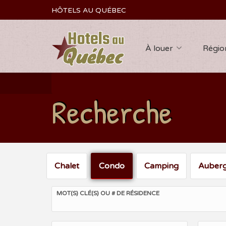
HÔTELS AU QUÉBEC
À louer
Régio
Recherche
Chalet
Condo
Camping
Auber
MOT(S) CLÉ(S) OU # DE RÉSIDENCE