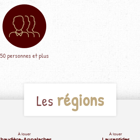
50 personnes et plus
régions
Les
À louer
À louer
haudière-Appalaches
Laurentides