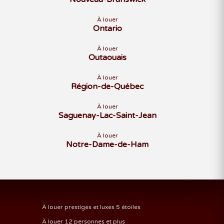
À louer
Ontario
À louer
Outaouais
À louer
Région-de-Québec
À louer
Saguenay-Lac-Saint-Jean
À louer
Notre-Dame-de-Ham
À louer prestiges et luxes 5 étoiles
À louer 12 personnes et plus