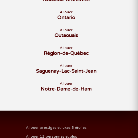
À louer
Ontario
À louer
Outaouais
À louer
Région-de-Québec
À louer
Saguenay-Lac-Saint-Jean
À louer
Notre-Dame-de-Ham
À louer prestiges et luxes 5 étoiles
À louer 12 personnes et plus