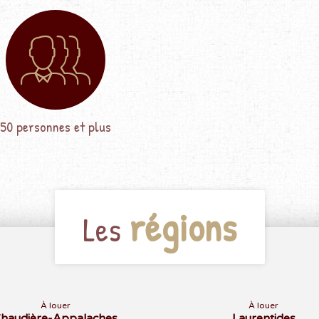
50 personnes et plus
régions
Les
À louer
À louer
haudière-Appalaches
Laurentides