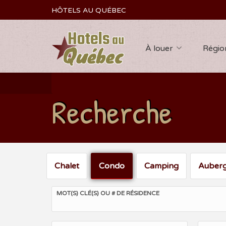
HÔTELS AU QUÉBEC
À louer
Régio
Recherche
Chalet
Condo
Camping
Auber
MOT(S) CLÉ(S) OU # DE RÉSIDENCE