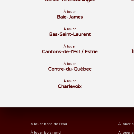
À louer
Baie-James
À louer
Bas-Saint-Laurent
À louer
Cantons-de-l'Est / Estrie
À louer
Centre-du-Québec
À louer
Charlevoix
À louer bord de l'eau
À louer a
À louer bois rond
À louer a