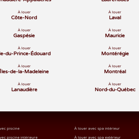
À louer
À louer
Côte-Nord
Laval
À louer
À louer
Gaspésie
Mauricie
À louer
À louer
Île-du-Prince-Édouard
Montérégie
À louer
À louer
Îles-de-la-Madeleine
Montréal
À louer
À louer
Lanaudière
Nord-du-Québec
vec piscine
À louer avec spa intérieur
vec piscine intérieure
À louer avec spa extérieur