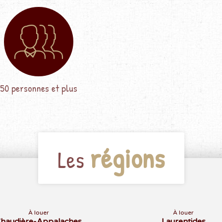
50 personnes et plus
régions
Les
À louer
À louer
haudière-Appalaches
Laurentides