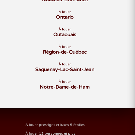
À louer
Ontario
À louer
Outaouais
À louer
Région-de-Québec
À louer
Saguenay-Lac-Saint-Jean
À louer
Notre-Dame-de-Ham
À louer prestiges et luxes 5 étoiles
À louer 12 personnes et plus