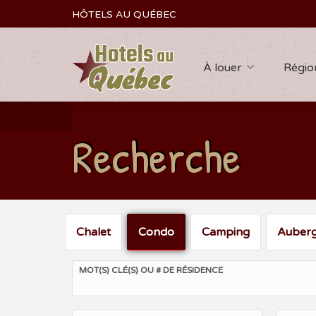
HÔTELS AU QUÉBEC
À louer
Régio
Recherche
Chalet
Condo
Camping
Auber
MOT(S) CLÉ(S) OU # DE RÉSIDENCE