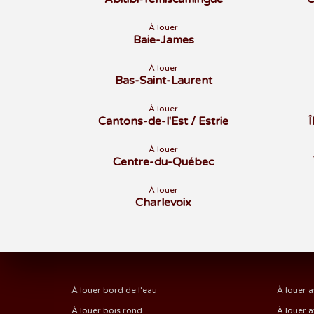
À louer
Baie-James
À louer
Bas-Saint-Laurent
À louer
Cantons-de-l'Est / Estrie
À louer
Centre-du-Québec
À louer
Charlevoix
À louer bord de l'eau
À louer a
À louer bois rond
À louer a