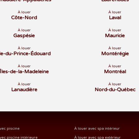
À louer
À louer
Côte-Nord
Laval
À louer
À louer
Gaspésie
Mauricie
À louer
À louer
Île-du-Prince-Édouard
Montérégie
À louer
À louer
Îles-de-la-Madeleine
Montréal
À louer
À louer
Lanaudière
Nord-du-Québec
vec piscine
À louer avec spa intérieur
vec piscine intérieure
À louer avec spa extérieur