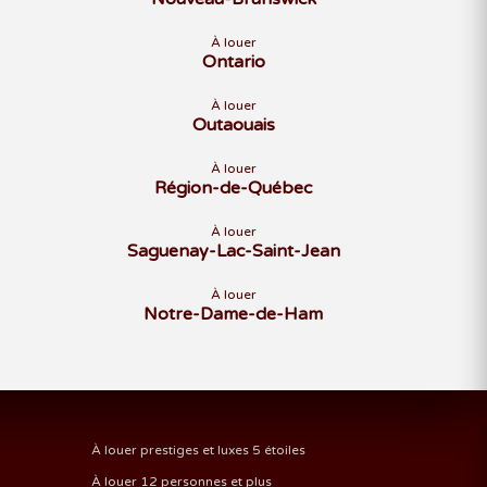
À louer
Ontario
À louer
Outaouais
À louer
Région-de-Québec
À louer
Saguenay-Lac-Saint-Jean
À louer
Notre-Dame-de-Ham
À louer prestiges et luxes 5 étoiles
À louer 12 personnes et plus