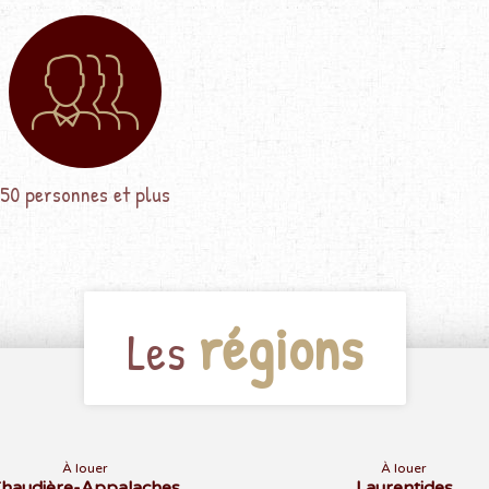
50 personnes et plus
régions
Les
À louer
À louer
haudière-Appalaches
Laurentides