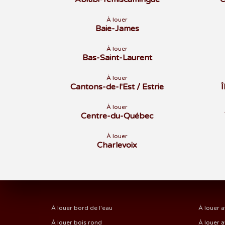
À louer
Baie-James
À louer
Bas-Saint-Laurent
À louer
Cantons-de-l'Est / Estrie
À louer
Centre-du-Québec
À louer
Charlevoix
À louer bord de l'eau
À louer a
À louer bois rond
À louer a