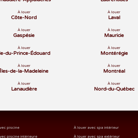
À louer
À louer
Côte-Nord
Laval
À louer
À louer
Gaspésie
Mauricie
À louer
À louer
Île-du-Prince-Édouard
Montérégie
À louer
À louer
Îles-de-la-Madeleine
Montréal
À louer
À louer
Lanaudière
Nord-du-Québec
vec piscine
À louer avec spa intérieur
vec piscine intérieure
À louer avec spa extérieur