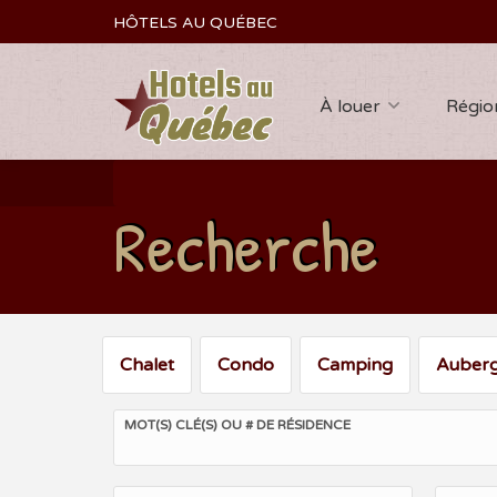
HÔTELS AU QUÉBEC
À louer
Régio
Recherche
Chalet
Condo
Camping
Auber
MOT(S) CLÉ(S) OU # DE RÉSIDENCE