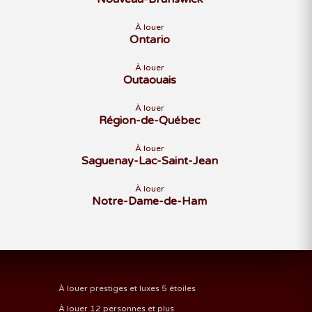
À louer
Ontario
À louer
Outaouais
À louer
Région-de-Québec
À louer
Saguenay-Lac-Saint-Jean
À louer
Notre-Dame-de-Ham
À louer prestiges et luxes 5 étoiles
À louer 12 personnes et plus