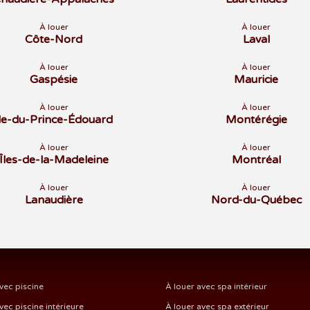
À louer
À louer
Côte-Nord
Laval
À louer
À louer
Gaspésie
Mauricie
À louer
À louer
Île-du-Prince-Édouard
Montérégie
À louer
À louer
Îles-de-la-Madeleine
Montréal
À louer
À louer
Lanaudière
Nord-du-Québec
vec piscine
À louer avec spa intérieur
vec piscine intérieure
À louer avec spa extérieur