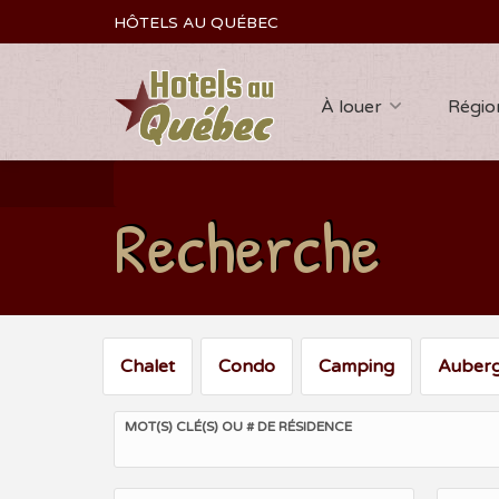
HÔTELS AU QUÉBEC
À louer
Régio
Recherche
Chalet
Condo
Camping
Auber
MOT(S) CLÉ(S) OU # DE RÉSIDENCE