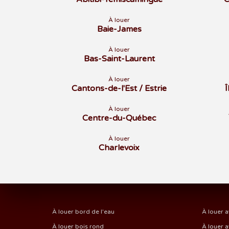
À louer
Baie-James
À louer
Bas-Saint-Laurent
À louer
Cantons-de-l'Est / Estrie
À louer
Centre-du-Québec
À louer
Charlevoix
À louer bord de l'eau
À louer a
À louer bois rond
À louer a