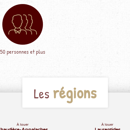
50 personnes et plus
régions
Les
À louer
À louer
haudière-Appalaches
Laurentides