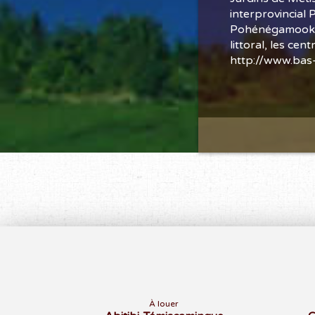
interprovincial P
Pohénégamook, Té
littoral, les cen
http://www.bas-
À louer