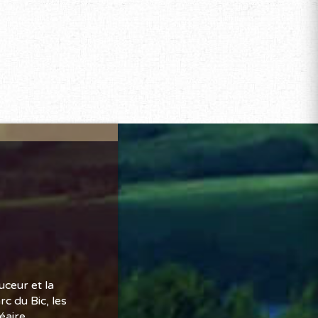
uceur et la
c du Bic, les
néaire