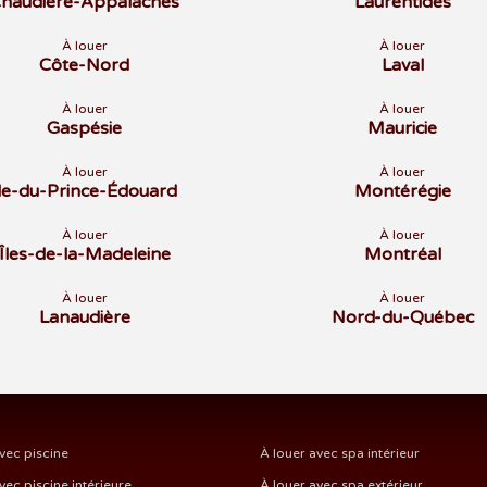
haudière-Appalaches
Laurentides
À louer
À louer
Côte-Nord
Laval
À louer
À louer
Gaspésie
Mauricie
À louer
À louer
Île-du-Prince-Édouard
Montérégie
À louer
À louer
Îles-de-la-Madeleine
Montréal
À louer
À louer
Lanaudière
Nord-du-Québec
vec piscine
À louer avec spa intérieur
vec piscine intérieure
À louer avec spa extérieur