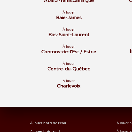
Abitibi-Témiscamingue
C
À louer
Baie-James
À louer
Bas-Saint-Laurent
À louer
Cantons-de-l'Est / Estrie
À louer
Centre-du-Québec
À louer
Charlevoix
À louer bord de l'eau
À louer a
À louer bois rond
À louer a