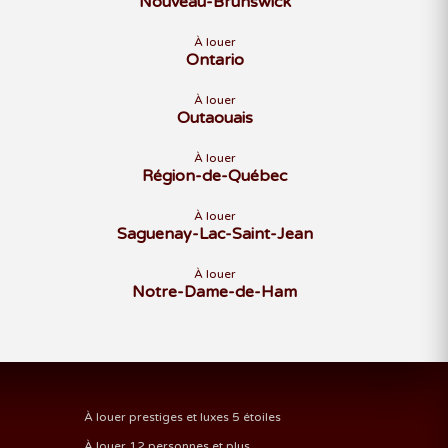
Nouveau-Brunswick
À louer
Ontario
À louer
Outaouais
À louer
Région-de-Québec
À louer
Saguenay-Lac-Saint-Jean
À louer
Notre-Dame-de-Ham
À louer prestiges et luxes 5 étoiles
À louer 12 personnes et plus