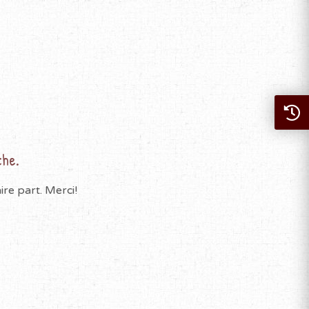
che.
re part. Merci!