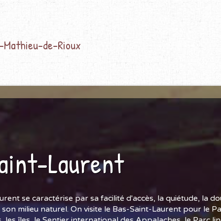
t-Mathieu-de-Rioux
aint-Laurent
rent se caractérise par sa facilité d'accès, la quiétude, la do
son milieu naturel. On visite le Bas-Saint-Laurent pour le Par
 les îles, le Sentier international des Appalaches, le Parc li