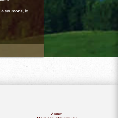
s à saumons, le
À louer