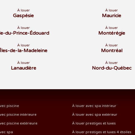
À louer
À louer
Gaspésie
Mauricie
À louer
À louer
Île-du-Prince-Édouard
Montérégie
À louer
À louer
Îles-de-la-Madeleine
Montréal
À louer
À louer
Lanaudière
Nord-du-Québec
vec piscine
À louer avec spa intérieur
vec piscine intérieure
À louer avec spa extérieur
vec piscine extérieure
À louer prestiges et luxes
avec spa
À louer prestiges et luxes 4 étoiles