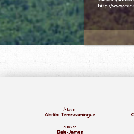
http://www.can
À louer
Abitibi-Témiscamingue
C
À louer
Baie-James