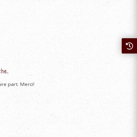
che.
re part. Merci!