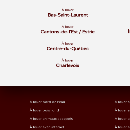
À louer
Bas-Saint-Laurent
À louer
Cantons-de-l'Est / Estrie
À louer
Centre-du-Québec
À louer
Charlevoix
À louer bord de l'eau
À louer a
À louer bois rond
À louer a
À louer animaux acceptés
À louer a
À louer avec internet
À louer 