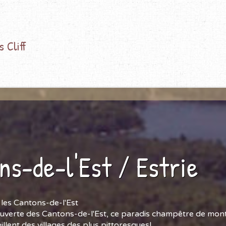
 Cliff
ns-de-l'Est / Estrie
les Cantons-de-l'Est
ouverte des Cantons-de-l'Est, ce paradis champêtre de mon
eillent des villages des plus pittoresques!