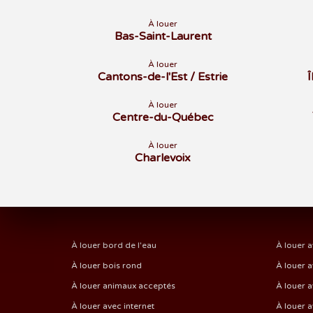
À louer
Bas-Saint-Laurent
À louer
Cantons-de-l'Est / Estrie
À louer
Centre-du-Québec
À louer
Charlevoix
À louer bord de l'eau
À louer a
À louer bois rond
À louer a
À louer animaux acceptés
À louer a
À louer avec internet
À louer 