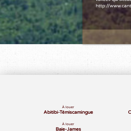
http://www.can
À louer
Abitibi-Témiscamingue
C
À louer
Baie-James