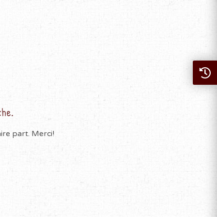
che.
re part. Merci!