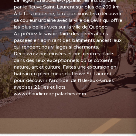
La région Chaudière-Appalaches est bordée
par le fleuve Saint-Laurent sur plus de 200 km.
À la fois moderne, la région vous fera découvrir
sa couleur urbaine avec la ville de Lévis qui offre
les plus belles vues sur la ville de Québec.
Appréciez le savoir-faire des générations
passées en admirant des bâtiments ancestraux
qui rendent nos villages si charmants.
Découvrez nos musées et nos centres d'arts
dans des lieux exceptionnels où se côtoient
nature, art et culture. Faites une excursion en
bateau en plein coeur du fleuve St-Laurent
pour découvrir l'archipel de l'Isle-aux-Grues
avec ses 21 îles et îlots.
www.chaudiereappalaches.com