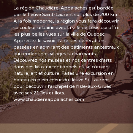
La région Chaudière-Appalaches est bordée
par le fleuve Saint-Laurent sur plus de 200 km.
À la fois moderne, la région vous fera découvrir
sa couleur urbaine avec la ville de Lévis qui offre
les plus belles vues sur la ville de Québec.
Appréciez le savoir-faire des générations
passées en admirant des bâtiments ancestraux
qui rendent nos villages si charmants.
Découvrez nos musées et nos centres d'arts
dans des lieux exceptionnels où se côtoient
nature, art et culture. Faites une excursion en
bateau en plein coeur du fleuve St-Laurent
pour découvrir l'archipel de l'Isle-aux-Grues
avec ses 21 îles et îlots.
www.chaudiereappalaches.com