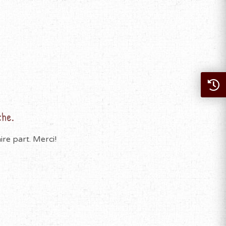
che.
re part. Merci!