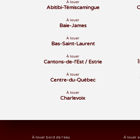
À louer
Abitibi-Témiscamingue
C
À louer
Baie-James
À louer
Bas-Saint-Laurent
À louer
Cantons-de-l'Est / Estrie
À louer
Centre-du-Québec
À louer
Charlevoix
À louer bord de l'eau
À louer a