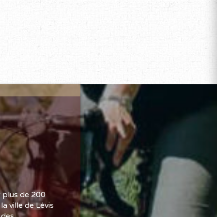
r plus de 200
a ville de Lévis
e des