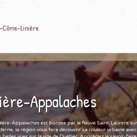
t-Côme-Linière
ière-Appalaches
ière-Appalaches est bordée par le fleuve Saint-Laurent su
derne, la région vous fera découvrir sa couleur urbaine avec l
us belles vues sur la ville de Québec. Appréciez le savoir-fair