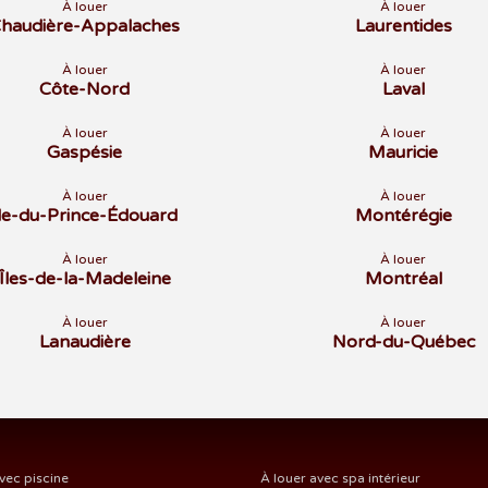
À louer
À louer
haudière-Appalaches
Laurentides
À louer
À louer
Côte-Nord
Laval
À louer
À louer
Gaspésie
Mauricie
À louer
À louer
Île-du-Prince-Édouard
Montérégie
À louer
À louer
Îles-de-la-Madeleine
Montréal
À louer
À louer
Lanaudière
Nord-du-Québec
vec piscine
À louer avec spa intérieur