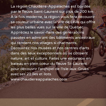
La région Chaudière-Appalaches est bordée
par le fleuve Saint-Laurent sur plus de 200 km.
À la fois moderne, la région vous fera découvrir
sa couleur urbaine avec la ville de Lévis qui offre
les plus belles vues sur la ville de Québec.
Appréciez le savoir-faire des générations
passées en admirant des bâtiments ancestraux
qui rendent nos villages si charmants.
Découvrez nos musées et nos centres d'arts
dans des lieux exceptionnels où se côtoient
nature, art et culture. Faites une excursion en
bateau en plein coeur du fleuve St-Laurent
pour découvrir l'archipel de l'Isle-aux-Grues
avec ses 21 îles et îlots.
www.chaudiereappalaches.com