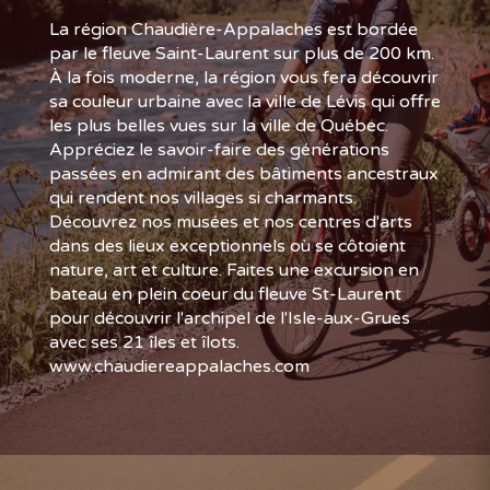
La région Chaudière-Appalaches est bordée
par le fleuve Saint-Laurent sur plus de 200 km.
À la fois moderne, la région vous fera découvrir
sa couleur urbaine avec la ville de Lévis qui offre
les plus belles vues sur la ville de Québec.
Appréciez le savoir-faire des générations
passées en admirant des bâtiments ancestraux
qui rendent nos villages si charmants.
Découvrez nos musées et nos centres d'arts
dans des lieux exceptionnels où se côtoient
nature, art et culture. Faites une excursion en
bateau en plein coeur du fleuve St-Laurent
pour découvrir l'archipel de l'Isle-aux-Grues
avec ses 21 îles et îlots.
www.chaudiereappalaches.com