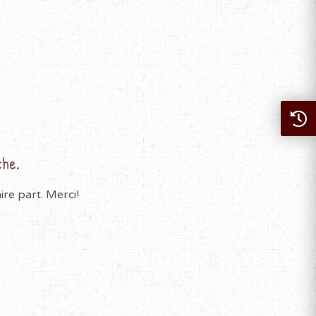
che.
re part. Merci!