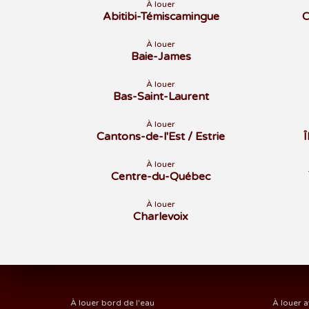
À louer
Abitibi-Témiscamingue
C
À louer
Baie-James
À louer
Bas-Saint-Laurent
À louer
Cantons-de-l'Est / Estrie
À louer
Centre-du-Québec
À louer
Charlevoix
À louer bord de l'eau
À louer a