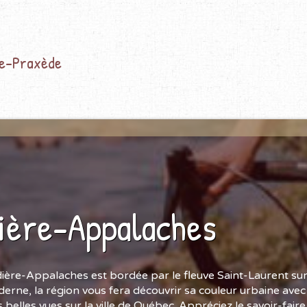
te-Praxède
ière-Appalaches
ière-Appalaches est bordée par le fleuve Saint-Laurent su
derne, la région vous fera découvrir sa couleur urbaine avec l
us belles vues sur la ville de Québec. Appréciez le savoir-fair