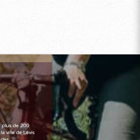
r plus de 200
a ville de Lévis
e des