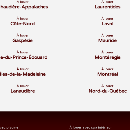
À louer
À louer
haudière-Appalaches
Laurentides
À louer
À louer
Côte-Nord
Laval
À louer
À louer
Gaspésie
Mauricie
À louer
À louer
Île-du-Prince-Édouard
Montérégie
À louer
À louer
Îles-de-la-Madeleine
Montréal
À louer
À louer
Lanaudière
Nord-du-Québec
vec piscine
À louer avec spa intérieur