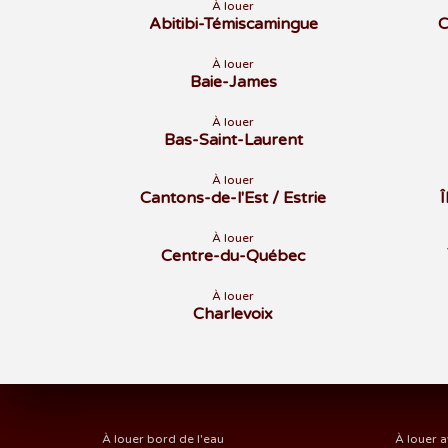
À louer
Abitibi-Témiscamingue
C
À louer
Baie-James
À louer
Bas-Saint-Laurent
À louer
Cantons-de-l'Est / Estrie
À louer
Centre-du-Québec
À louer
Charlevoix
À louer bord de l'eau
À louer a