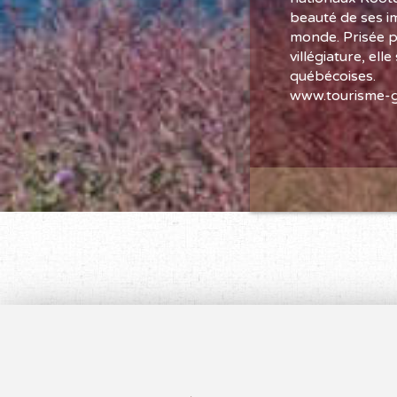
beauté de ses im
monde. Prisée pa
villégiature, el
québécoises.
www.tourisme-g