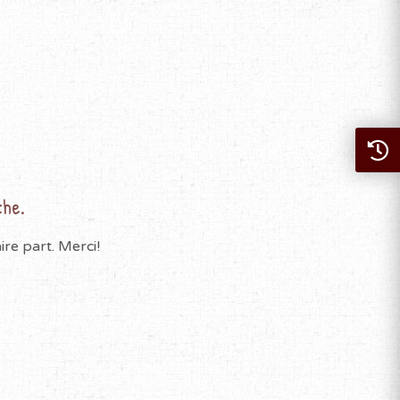
che.
re part. Merci!