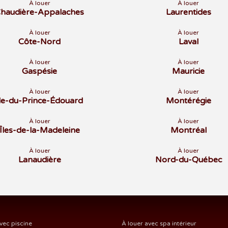
À louer
À louer
haudière-Appalaches
Laurentides
À louer
À louer
Côte-Nord
Laval
À louer
À louer
Gaspésie
Mauricie
À louer
À louer
Île-du-Prince-Édouard
Montérégie
À louer
À louer
Îles-de-la-Madeleine
Montréal
À louer
À louer
Lanaudière
Nord-du-Québec
vec piscine
À louer avec spa intérieur