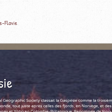
e-Flavie
sie
l Geographic Society classait la Gaspésie comme la troisièm
onde, tout juste après celles des fjords, en Norvège, et de
enay et Yoho en Colombie-Britannique. Renommée de longu