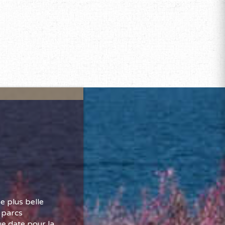
e plus belle
s parcs
e date pour la