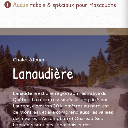
Aucun
rabais & spéciaux pour Mascouche
Chalet à louer
Lanaudière
Lanaudière est une région administrative du
Québec. La région est située le long du Saint-
Laurent, à environ 30 kilomètres au nord-est
de Montréal, et elle comprend aussi les vallées
des rivières L'Assomption et Ouareau. Ses
habitants sont des Lanaudois et des