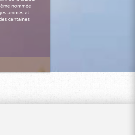
le-même nommée
ages animés et
 des centaines