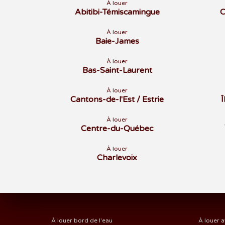
À louer
Abitibi-Témiscamingue
C
À louer
Baie-James
À louer
Bas-Saint-Laurent
À louer
Cantons-de-l'Est / Estrie
À louer
Centre-du-Québec
À louer
Charlevoix
À louer bord de l'eau
À louer a