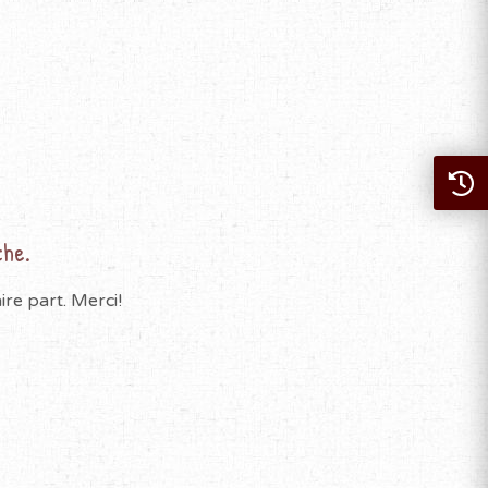
che.
re part. Merci!