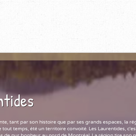
ntides
te, tant par son histoire que par ses grands espaces, la ré
 tout temps, été un territoire convoité. Les Laurentides, c'e
és de pur bonheur au nord de Montréal. La région tire son 