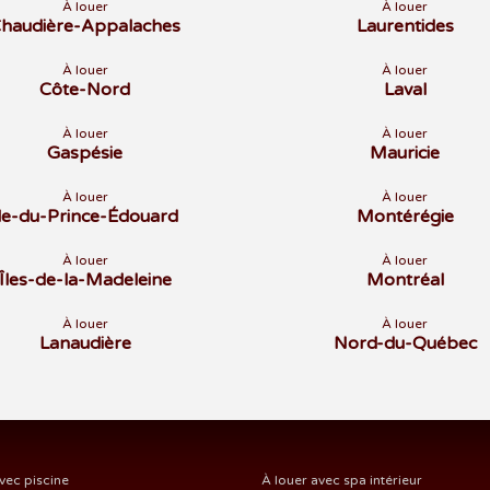
À louer
À louer
haudière-Appalaches
Laurentides
À louer
À louer
Côte-Nord
Laval
À louer
À louer
Gaspésie
Mauricie
À louer
À louer
Île-du-Prince-Édouard
Montérégie
À louer
À louer
Îles-de-la-Madeleine
Montréal
À louer
À louer
Lanaudière
Nord-du-Québec
vec piscine
À louer avec spa intérieur