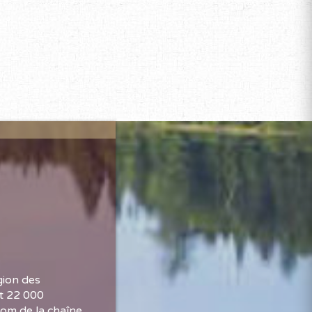
gion des
st 22 000
nom de la chaîne