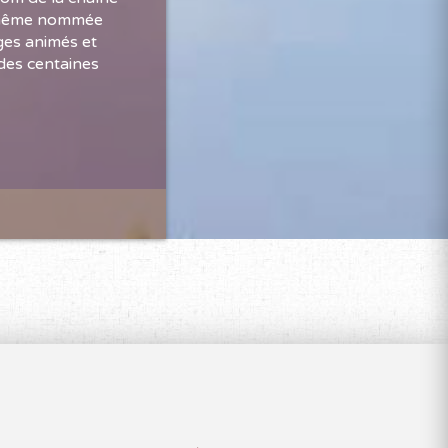
le-même nommée
ages animés et
 des centaines