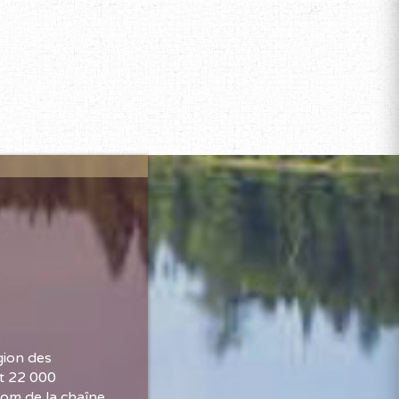
gion des
st 22 000
nom de la chaîne