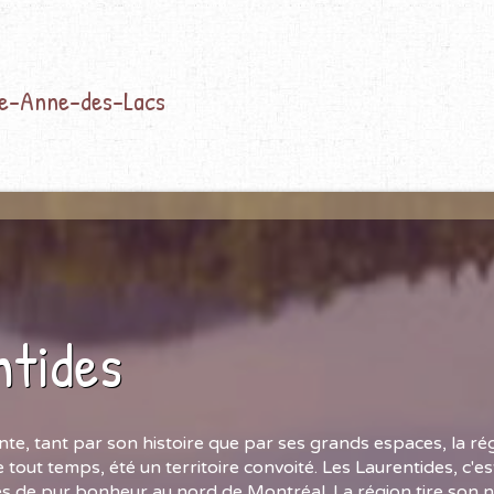
te-Anne-des-Lacs
ntides
te, tant par son histoire que par ses grands espaces, la ré
 tout temps, été un territoire convoité. Les Laurentides, c'e
és de pur bonheur au nord de Montréal. La région tire son 