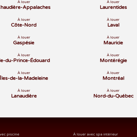
À louer
À louer
haudière-Appalaches
Laurentides
À louer
À louer
Côte-Nord
Laval
À louer
À louer
Gaspésie
Mauricie
À louer
À louer
Île-du-Prince-Édouard
Montérégie
À louer
À louer
Îles-de-la-Madeleine
Montréal
À louer
À louer
Lanaudière
Nord-du-Québec
vec piscine
À louer avec spa intérieur