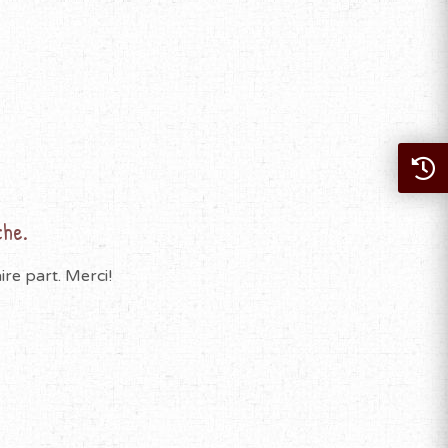
che.
re part. Merci!