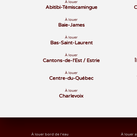
À louer
Abitibi-Témiscamingue
C
À louer
Baie-James
À louer
Bas-Saint-Laurent
À louer
Cantons-de-l'Est / Estrie
À louer
Centre-du-Québec
À louer
Charlevoix
À louer bord de l'eau
À louer a