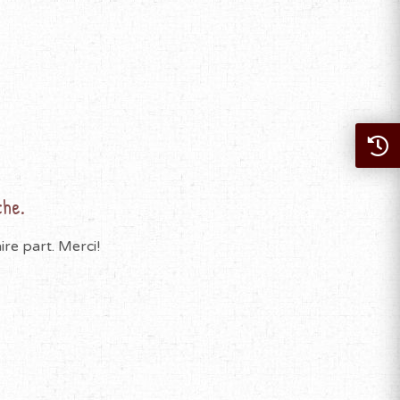
che.
re part. Merci!