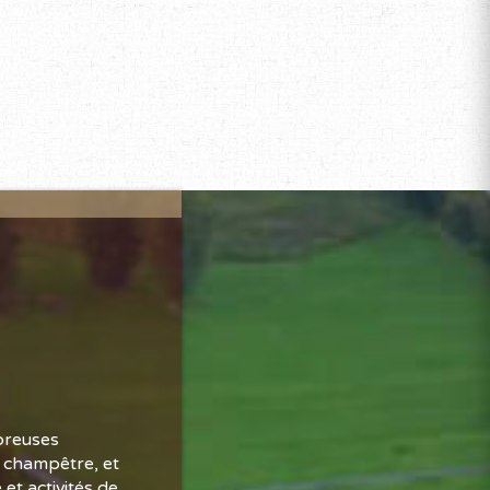
breuses
t champêtre, et
et activités de