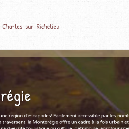
t-Charles-sur-Richelieu
régie
une région d'escapades! Facilement accessible par les nom
a traversent, la Montérégie offre un cadre à la fois urbain e
 sa diversité touristique où culture, patrimoine, agrotourisme 