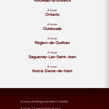
Nouveau-Brunswick
À louer
Ontario
À louer
Outaouais
À louer
Région-de-Québec
À louer
Saguenay-Lac-Saint-Jean
À louer
Notre-Dame-de-Ham
À louer prestiges et luxes 5 étoiles
À louer 12 personnes et plus