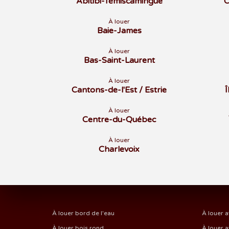
Abitibi-Témiscamingue
C
À louer
Baie-James
À louer
Bas-Saint-Laurent
À louer
Cantons-de-l'Est / Estrie
À louer
Centre-du-Québec
À louer
Charlevoix
À louer bord de l'eau
À louer a
À louer bois rond
À louer a