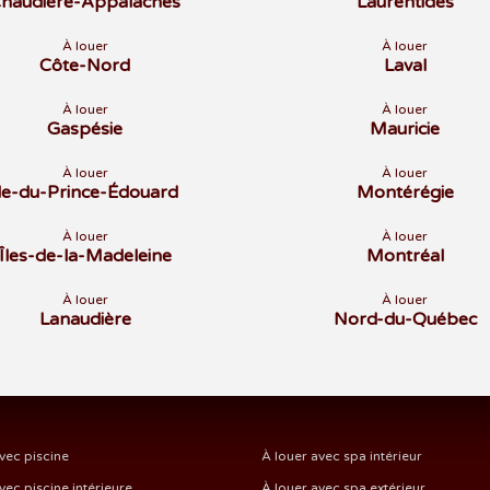
haudière-Appalaches
Laurentides
À louer
À louer
Côte-Nord
Laval
À louer
À louer
Gaspésie
Mauricie
À louer
À louer
Île-du-Prince-Édouard
Montérégie
À louer
À louer
Îles-de-la-Madeleine
Montréal
À louer
À louer
Lanaudière
Nord-du-Québec
vec piscine
À louer avec spa intérieur
vec piscine intérieure
À louer avec spa extérieur