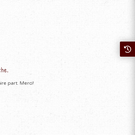
che.
re part. Merci!