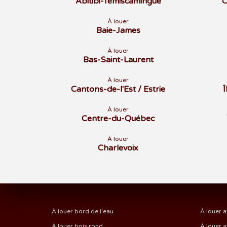
Abitibi-Témiscamingue
C
À louer
Baie-James
À louer
Bas-Saint-Laurent
À louer
Cantons-de-l'Est / Estrie
À louer
Centre-du-Québec
À louer
Charlevoix
À louer bord de l'eau
À louer a
À louer bois rond
À louer a