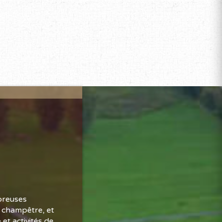
breuses
t champêtre, et
et activités de