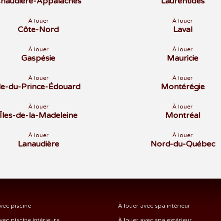
haudière-Appalaches
Laurentides
À louer
À louer
Côte-Nord
Laval
À louer
À louer
Gaspésie
Mauricie
À louer
À louer
Île-du-Prince-Édouard
Montérégie
À louer
À louer
Îles-de-la-Madeleine
Montréal
À louer
À louer
Lanaudière
Nord-du-Québec
vec piscine
À louer avec spa intérieur
vec piscine intérieure
À louer avec spa extérieur