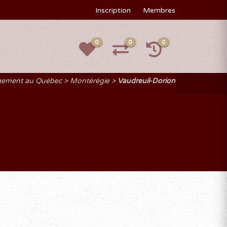
Inscription
Membres
0
0
0
rgement au Québec
Montérégie
Vaudreuil-Dorion