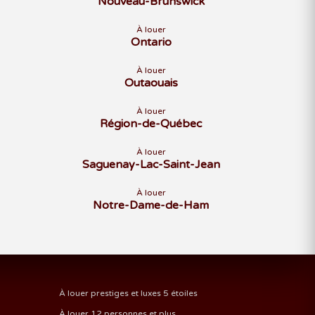
Nouveau-Brunswick
À louer
Ontario
À louer
Outaouais
À louer
Région-de-Québec
À louer
Saguenay-Lac-Saint-Jean
À louer
Notre-Dame-de-Ham
À louer prestiges et luxes 5 étoiles
À louer 12 personnes et plus