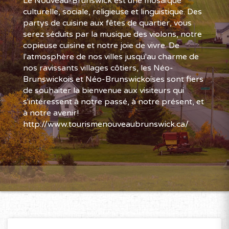
Le Nouveau-Brunswick est une mosaïque
culturelle, sociale, religieuse et linguistique. Des
partys de cuisine aux fêtes de quartier, vous
serez séduits par la musique des violons, notre
copieuse cuisine et notre joie de vivre. De
l'atmosphère de nos villes jusqu'au charme de
nos ravissants villages côtiers, les Néo-
Brunswickois et Néo-Brunswickoises sont fiers
de souhaiter la bienvenue aux visiteurs qui
s'intéressent à notre passé, à notre présent, et
à notre avenir!
http://www.tourismenouveaubrunswick.ca/