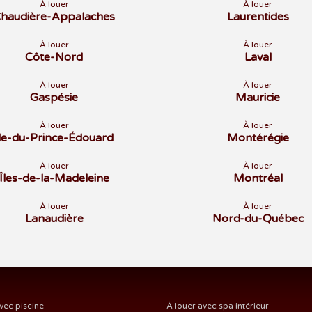
À louer
À louer
haudière-Appalaches
Laurentides
À louer
À louer
Côte-Nord
Laval
À louer
À louer
Gaspésie
Mauricie
À louer
À louer
Île-du-Prince-Édouard
Montérégie
À louer
À louer
Îles-de-la-Madeleine
Montréal
À louer
À louer
Lanaudière
Nord-du-Québec
vec piscine
À louer avec spa intérieur