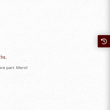
che.
re part. Merci!