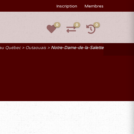
Inscription
Membres
0
0
0
 au Québec
Outaouais
Notre-Dame-de-la-Salette