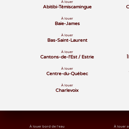
À louer
Abitibi-Témiscamingue
C
À louer
Baie-James
À louer
Bas-Saint-Laurent
À louer
Cantons-de-l'Est / Estrie
À louer
Centre-du-Québec
À louer
Charlevoix
À louer bord de l'eau
À louer a