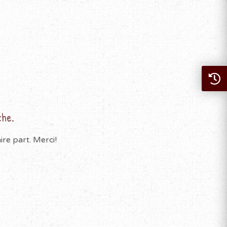
che.
re part. Merci!