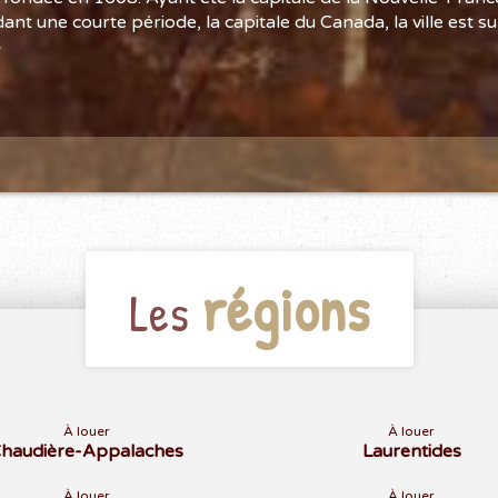
nt une courte période, la capitale du Canada, la ville est 
»
régions
Les
À louer
À louer
haudière-Appalaches
Laurentides
À louer
À louer