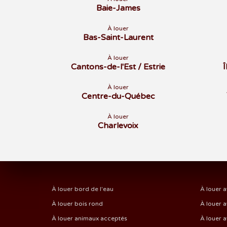
Baie-James
À louer
Bas-Saint-Laurent
À louer
Cantons-de-l'Est / Estrie
À louer
Centre-du-Québec
À louer
Charlevoix
À louer bord de l'eau
À louer a
À louer bois rond
À louer a
À louer animaux acceptés
À louer a