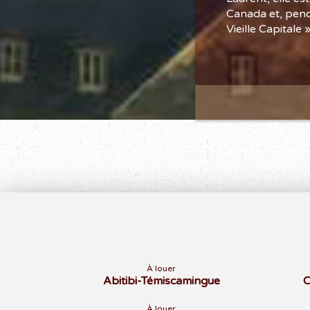
Canada et, penda
Vieille Capitale 
À louer
Abitibi-Témiscamingue
C
À louer