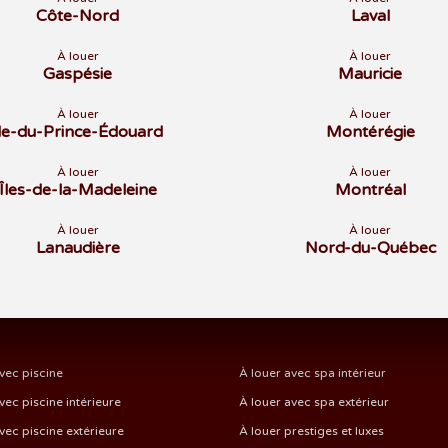
Côte-Nord
Laval
À louer
À louer
Gaspésie
Mauricie
À louer
À louer
Île-du-Prince-Édouard
Montérégie
À louer
À louer
Îles-de-la-Madeleine
Montréal
À louer
À louer
Lanaudière
Nord-du-Québec
vec piscine
À louer avec spa intérieur
vec piscine intérieure
À louer avec spa extérieur
vec piscine extérieure
À louer prestiges et luxes