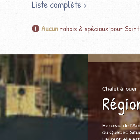
Liste complète
Aucun
rabais & spéciaux pour Sain
Chalet à louer
Régio
Berceau de l'Am
du Québec. Situé
Laurent, elle es