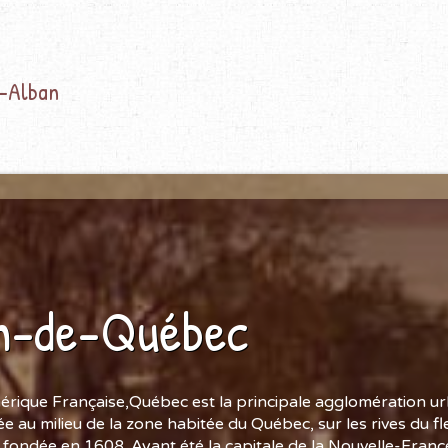
t-Alban
n-de-Québec
érique Française,Québec est la principale agglomération ur
e au milieu de la zone habitée du Québec, sur les rives du fl
t fondée en 1608. Ayant été la capitale de la Nouvelle-Franc