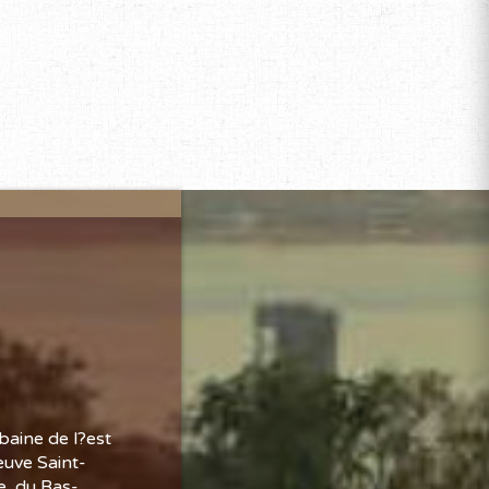
baine de l?est
euve Saint-
e, du Bas-