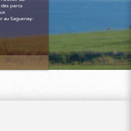
t des parcs
eux
our au Saguenay-