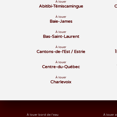
À louer
Abitibi-Témiscamingue
C
À louer
Baie-James
À louer
Bas-Saint-Laurent
À louer
Cantons-de-l'Est / Estrie
À louer
Centre-du-Québec
À louer
Charlevoix
À louer bord de l'eau
À louer a