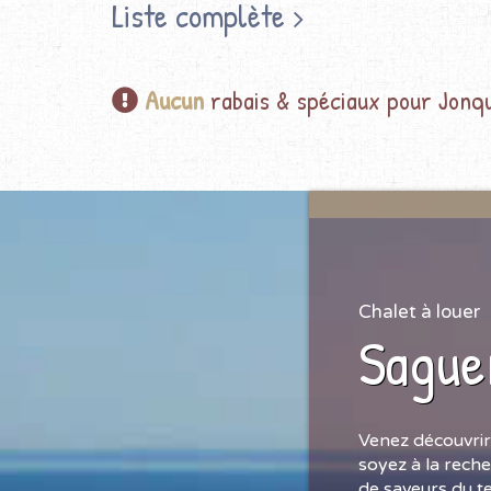
Liste complète
Aucun
rabais & spéciaux pour Jonq
Chalet à louer
Sague
Venez découvrir
soyez à la reche
de saveurs du t