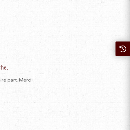
che.
re part. Merci!