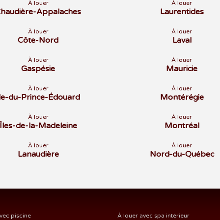
À louer
À louer
haudière-Appalaches
Laurentides
À louer
À louer
Côte-Nord
Laval
À louer
À louer
Gaspésie
Mauricie
À louer
À louer
Île-du-Prince-Édouard
Montérégie
À louer
À louer
Îles-de-la-Madeleine
Montréal
À louer
À louer
Lanaudière
Nord-du-Québec
vec piscine
À louer avec spa intérieur