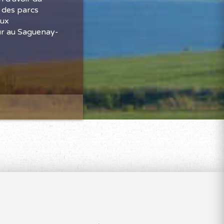
t des parcs
eux
our au Saguenay-