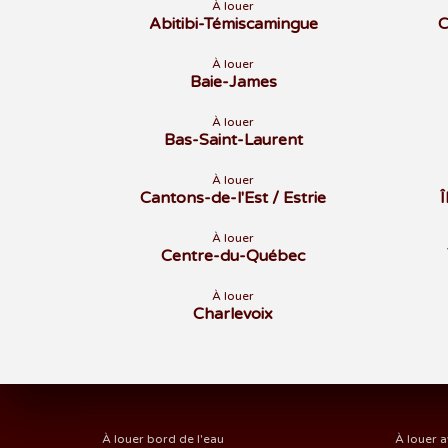
À louer
Abitibi-Témiscamingue
C
À louer
Baie-James
À louer
Bas-Saint-Laurent
À louer
Cantons-de-l'Est / Estrie
À louer
Centre-du-Québec
À louer
Charlevoix
À louer bord de l'eau
À louer a