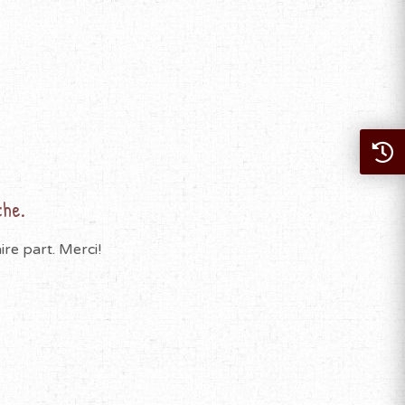
che.
re part. Merci!