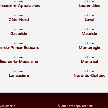
À louer
À louer
haudière-Appalaches
Laurentides
À louer
À louer
Côte-Nord
Laval
À louer
À louer
Gaspésie
Mauricie
À louer
À louer
Île-du-Prince-Édouard
Montérégie
À louer
À louer
Îles-de-la-Madeleine
Montréal
À louer
À louer
Lanaudière
Nord-du-Québec
vec piscine
À louer avec spa intérieur