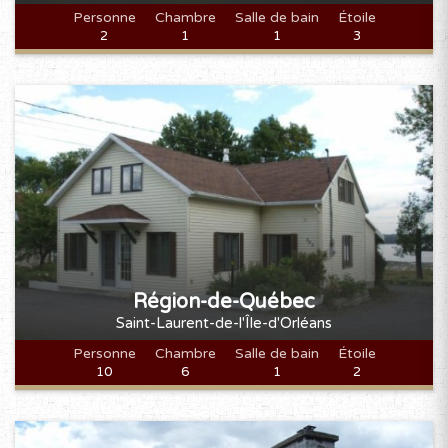
8
9
10
11
12
13
14
Personne
Chambre
Salle de bain
Étoile
2
1
1
3
15
16
17
18
19
20
21
22
23
24
25
26
27
28
29
30
DÉCEMBRE 2026
D
L
M
M
J
V
S
1
2
3
4
5
6
7
8
9
10
11
12
Région-de-Québec
13
14
15
16
17
18
19
Saint-Laurent-de-l'Île-d'Orléans
20
21
22
23
24
25
26
Personne
Chambre
Salle de bain
Étoile
10
6
1
2
27
28
29
30
31