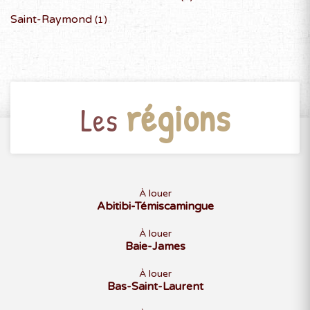
31
Saint-Raymond
(1)
NOVEMBRE 2027
D
L
M
M
J
V
S
régions
Les
1
2
3
4
5
6
7
8
9
10
11
12
13
14
15
16
17
18
19
20
21
22
23
24
25
26
27
28
29
30
À louer
Abitibi-Témiscamingue
À louer
Baie-James
À louer
Bas-Saint-Laurent