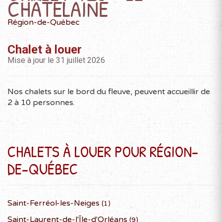
CHÂTELAINE
D
L
M
M
J
V
S
Région-de-Québec
1
2
3
4
5
6
7
8
9
10
11
Chalet à louer
12
13
14
15
16
17
18
Mise à jour le 31 juillet 2026
19
20
21
22
23
24
25
26
27
28
29
30
Nos chalets sur le bord du fleuve, peuvent accueillir de
2 à 10 personnes.
OCTOBRE 2027
CHALETS À LOUER POUR RÉGION-
D
L
M
M
J
V
S
1
2
DE-QUÉBEC
3
4
5
6
7
8
9
10
11
12
13
14
15
16
Saint-Ferréol-les-Neiges
17
18
19
20
21
22
23
(1)
24
25
26
27
28
29
30
Saint-Laurent-de-l'Île-d'Orléans
(9)