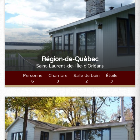
JANVIER 2027
D
L
M
M
J
V
S
1
2
3
4
5
6
7
8
9
10
11
12
13
14
15
16
17
18
19
20
21
22
23
Région-de-Québec
24
25
26
27
28
29
30
Saint-Laurent-de-l'Île-d'Orléans
31
Personne
Chambre
Salle de bain
Étoile
6
3
2
3
FÉVRIER 2027
D
L
M
M
J
V
S
1
2
3
4
5
6
7
8
9
10
11
12
13
14
15
16
17
18
19
20