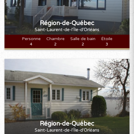
21
22
23
24
25
26
27
28
Région-de-Québec
Saint-Laurent-de-l'Île-d'Orléans
Personne
Chambre
Salle de bain
Étoile
MARS 2027
4
2
2
3
D
L
M
M
J
V
S
1
2
3
4
5
6
7
8
9
10
11
12
13
14
15
16
17
18
19
20
21
22
23
24
25
26
27
28
29
30
31
AVRIL 2027
Région-de-Québec
Saint-Laurent-de-l'Île-d'Orléans
D
L
M
M
J
V
S