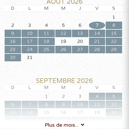
AOÛT 2026
D
L
M
M
J
V
S
1
2
3
4
5
6
7
8
9
10
11
12
13
14
15
16
17
18
19
20
21
22
23
24
25
26
27
28
29
30
31
SEPTEMBRE 2026
D
L
M
M
J
V
S
1
2
3
4
5
6
7
8
9
10
11
12
13
14
15
16
17
18
19
20
21
22
23
24
25
26
Plus de mois...
27
28
29
30