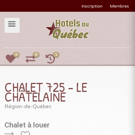
Inscription
Membres
0
0
1
CHALET 725 - LE
CHÂTELAINE
Région-de-Québec
Chalet à louer