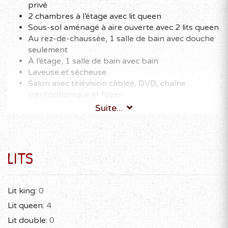
privé
2 chambres à l’étage avec lit queen
Sous-sol aménagé à aire ouverte avec 2 lits queen
Au rez-de-chaussée, 1 salle de bain avec douche
seulement
À l’étage, 1 salle de bain avec bain
Laveuse et sécheuse
Salon avec télévision câblée, DVD, chaîne
stéréophonique et foyer
Wifi gratuit
Suite...
Cuisine équipée : cuisinière, réfrigérateur, micro-
ondes, lave-vaisselle, cafetière, petit four grille-
pain, vaisselle, chaudrons…
Animal de compagnie accepté sur
LITS
approbation.Frais supplémentaires de 15$ plus
taxes par jour par animal. Certaines restrictions
s’appliquent.
Lit king:
0
Disponible 4 saisons
Lit queen:
4
Lit double:
0