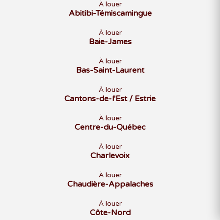
À louer
3
4
5
6
7
8
9
Abitibi-Témiscamingue
10
11
12
13
14
15
16
17
18
19
À louer
20
21
22
23
Baie-James
24
25
26
27
28
29
30
31
À louer
Bas-Saint-Laurent
À louer
Cantons-de-l'Est / Estrie
FÉVRIER 2027
D
L
M
M
J
V
S
À louer
1
Centre-du-Québec
2
3
4
5
6
7
8
9
10
11
12
13
À louer
14
15
16
17
18
19
20
Charlevoix
21
22
23
24
25
26
27
À louer
28
Chaudière-Appalaches
À louer
Côte-Nord