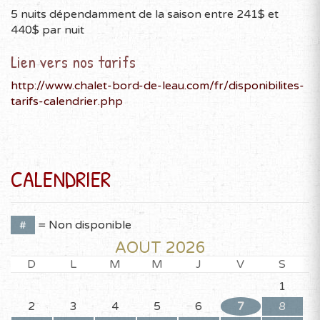
5 nuits dépendamment de la saison entre 241$ et
440$ par nuit
Lien vers nos tarifs
http://www.chalet-bord-de-leau.com/fr/disponibilites-
tarifs-calendrier.php
CALENDRIER
#
= Non disponible
AOÛT 2026
D
L
M
M
J
V
S
1
2
3
4
5
6
7
8