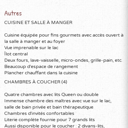
Bois de chauffage
Chaise haute pour bébé
Autres
Trampoline
Jeux divers tels : pétanque, croquet, badminton
CUISINE ET SALLE À MANGER
Parc pour enfant - "playpen"
Et encore plus...
Cuisine équipée pour fins gourmets avec accès ouvert à
la salle à manger et au foyer
http://www.youtube.com/watch?
Vue imprenable sur le lac
v=x2kXI5DGm2I&feature=youtu.be
Îlot central
Les Cantons-de-l’Est : paysage et culture
Deux fours, lave-vaisselle, micro-ondes, grille-pain, etc.
Beaucoup d'espace de rangement
À moins d’une heure de Montréal, les Cantons-de-l’Est
Plancher chauffant dans la cuisine
longent la frontière des États-Unis sur plus de 300 km
au sud est de la province du Québec.
CHAMBRES À COUCHER (4)
C’est un secteur de villégiature recherché à cause de
Quatre chambres avec lits Queen ou double
ces grands espaces naturels, ses paysages à couper le
Immense chambre des maîtres avec vue sur le lac,
souffle, son héritage culturel anglophone façon
salle de bain privée et bain thérapeutique
Nouvelle-Angleterre, et sa gastronomie régionale.
Chambres d'invités confortables
Pour les amateurs de plein air, la région Cantons-de-
Literie complète fournie pour 7 grands lits
l’Est est un incontournable. Que ce soit pour ces
Aussi disponible pour le coucher : 2 divans-lits,