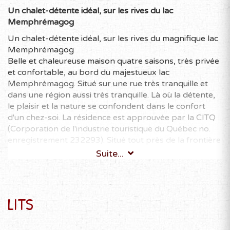
Un chalet-détente idéal, sur les rives du lac
Memphrémagog
Un chalet-détente idéal, sur les rives du magnifique lac
Memphrémagog
Belle et chaleureuse maison quatre saisons, très privée
et confortable, au bord du majestueux lac
Memphrémagog. Situé sur une rue très tranquille et
dans une région aussi très tranquille. Là où la détente,
le plaisir et la nature se confondent dans le confort
d'un chez-soi. La résidence est approuvée par la CITQ
(Corporation de l'industrie touristique du Québec no.
enregistrement 232293). Situé tout près de la frontière
américaine, dans la municipalité d’Ogden, cet espace
Suite...
vous offre notamment :
SURVOL DES CARACTÉRISTIQUES-CLÉS
Bord de l'eau dans une petite baie tranquille avec
LITS
fond de sable
4 chambres à coucher, plus deux sofa-lits
Cuisine toute équipée, foyer, Spa/Jacuzzi, table de