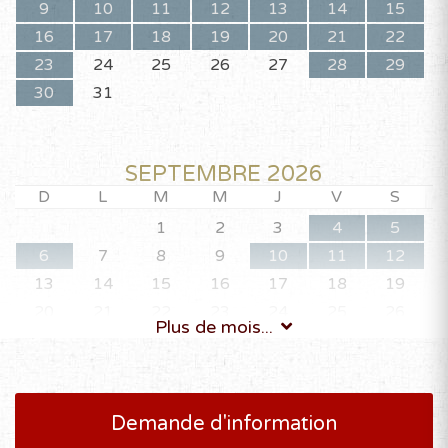
9
10
11
12
13
14
15
16
17
18
19
20
21
22
23
24
25
26
27
28
29
30
31
SEPTEMBRE 2026
D
L
M
M
J
V
S
1
2
3
4
5
6
7
8
9
10
11
12
13
14
15
16
17
18
19
20
21
22
23
24
25
26
Plus de mois...
27
28
29
30
Demande d'information