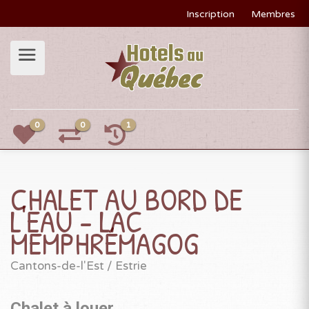
Inscription
Membres
0
0
1
CHALET AU BORD DE
L'EAU - LAC
MEMPHRÉMAGOG
Cantons-de-l'Est / Estrie
Chalet à louer