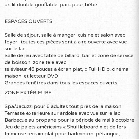
nombreux circuits de vélo, randonnée pédestre,
un lit double gonflable, parc pour bébé
raquette ou ski de fond, pour ces lacs et ces
montagnes, la région saura vous enchanter hiver
ESPACES OUVERTS
comme été.
Avec plus de 130 festivals, plusieurs événements et un
Salle de séjour, salle à manger, cuisine et salon avec
nombre important d’artistes et de salles de spectacles,
foyer : toutes ces pièces sont à aire ouverte avec vue
la région est une réelle référence au Québec pour le
sur le lac
dynamisme de ses communautés.
Salle de jeu avec table de billard, bar et zone de service
Nos charmantes campagnes révèlent aussi de
de boisson, zone télé avec
nombreux trésors. Des granges rondes, des croix de
téléviseur 46 pouces à écran plat, « Full HD », cinéma
chemins et certains des plus anciens ponts couverts du
maison, et lecteur DVD
Québec sont des particularités propres à la région que
Grandes fenêtres dans tous les espaces ouverts
vous croiserez tout au long de votre parcours. Une
ZONE EXTÉRIEURE
route touristique signalisée, nommée Le Chemin des
Cantons, vous donne ainsi rendez-vous avec deux
Spa/Jacuzzi pour 6 adultes tout près de la maison
siècles d’histoire en vous faisant suivre les empreintes
Terrasse extérieure sur ardoise avec vue sur le lac
que les Américains, Loyalistes, Irlandais et Écossais ont
Barbecue au propane pour la période de mai à octobre
léguées à la région.
Jeu de palets américains « Shuffleboard » et de fers
Pour en savoir plus, visitez le site de l’association
Immense terrain plat pour badminton, pétanque,