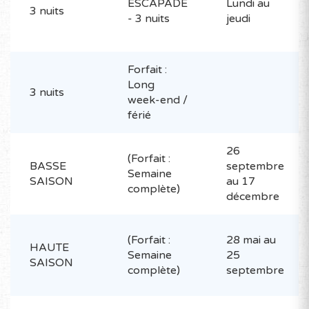
ESCAPADE
Lundi au
3 nuits
- 3 nuits
jeudi
Forfait :
Long
3 nuits
week-end /
férié
26
(Forfait :
BASSE
septembre
Semaine
SAISON
au 17
complète)
décembre
(Forfait :
28 mai au
HAUTE
Semaine
25
SAISON
complète)
septembre