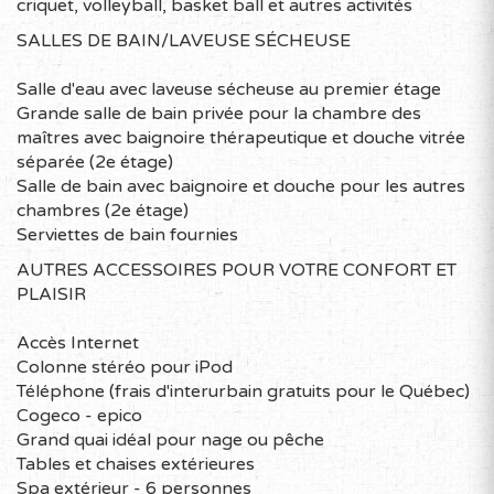
touristique régionale de l’Estrie :
criquet, volleyball, basket ball et autres activités
www.cantonsdelest.com
SALLES DE BAIN/LAVEUSE SÉCHEUSE
Salle d'eau avec laveuse sécheuse au premier étage
Grande salle de bain privée pour la chambre des
maîtres avec baignoire thérapeutique et douche vitrée
séparée (2e étage)
Salle de bain avec baignoire et douche pour les autres
chambres (2e étage)
Serviettes de bain fournies
AUTRES ACCESSOIRES POUR VOTRE CONFORT ET
PLAISIR
Accès Internet
Colonne stéréo pour iPod
Téléphone (frais d'interurbain gratuits pour le Québec)
Cogeco - epico
Grand quai idéal pour nage ou pêche
Tables et chaises extérieures
Spa extérieur - 6 personnes