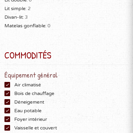
Lit double:
0
* directement sur le bord du superbe lac White Rocks!
(privé)
Lit simple:
2
Divan-lit:
3
* pêche
Matelas gonflable:
0
* Quai avec pédalo, kayaks et paddleboards
* spa
* 2 foyers intérieurs
COMMODITÉS
* foyer extérieur
* véranda moustiquaire
Équipement général
* table de billard
* table de ping pong
Air climatisé
* table air hockey
Bois de chauffage
Déneigement
* hockey sur table
Eau potable
* jeu arcade basket ball
Foyer intérieur
* 4000 jeux video arcade rétro
Vaisselle et couvert
* terrain boisé, isolé