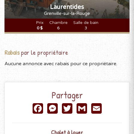
Laurentides
Grenville-sur-la-Rouge
Prix
Chambre
Salle de bain
0 $
6
3
Rabais
par le propriétaire
Aucune annonce avec rabais pour ce propriétaire.
Partager
Facebook
Messenger
Twitter
Gmail
Email
Chalet à louer