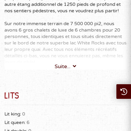
autre étang additionnel de 1250 pieds de profond et
nos sentiers pédestres, vous ne voudrez plus partir!
Sur notre immense terrain de 7 500 000 pi2, nous
avons 6 gros chalets de luxe de 6 chambres pour 20
personnes, tous identiques et tous situés directement
sur le bord de notre superbe lac White Rocks avec tous
leur propre quai. Avec tous nos éléments récréatifs
détaillés ci-bas, vous ne vous ennuierez pas, même les
jours de pluie!
Suite...
Visitez notre site web: www.domainewhiterocks.com
CITQ: 309110
LITS
Détails de chaque chalet:
* 6 grandes chambres fermées
Lit king:
0
Lit queen:
6
* 20 personnes