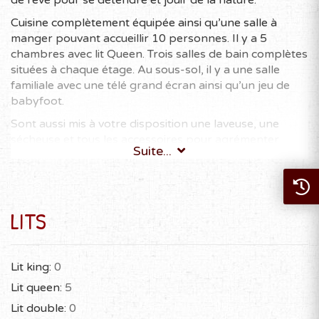
de rêve pour se détendre et jouir de la nature.
Cuisine complètement équipée ainsi qu’une salle à
manger pouvant accueillir 10 personnes. Il y a 5
chambres avec lit Queen. Trois salles de bain complètes
situées à chaque étage. Au sous-sol, il y a une salle
familiale avec une télé grand écran ainsi qu’un jeu de
babyfoot.
Sont aussi mis à votre disposition une laveuse, une
sécheuse et tous les accessoires pour agrémenter
Suite...
votre séjour. Ce chalet permet d’accueillir 10
personnes dans le plus grand confort. C’est aussi
l’endroit idéal pour les rencontres d’affaires.
# CITQ : 294938
LITS
10
Magnifique chalet à quelques minutes de
Personnes
Ski Mont-Blanc et du versant Nord de Ski
maximum
Mont-Tremblant
Lit king:
0
Deux chambres avec un lit Queen au rez-
Lit queen:
5
de-chaussée
Lit double:
0