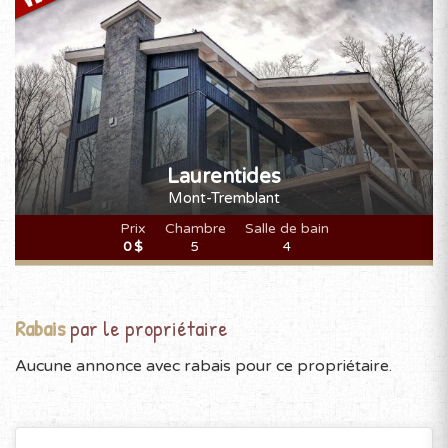
Laurentides
Mont-Tremblant
Prix
Chambre
Salle de bain
0 $
5
4
Rabais
par le propriétaire
Aucune annonce avec rabais pour ce propriétaire.