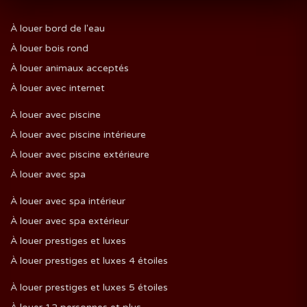
JUIN 2027
D
L
M
M
J
V
S
À louer bord de l'eau
1
2
3
4
5
À louer bois rond
6
7
8
9
10
11
12
À louer animaux acceptés
13
14
15
16
17
18
19
À louer avec internet
20
21
22
23
24
25
26
À louer avec piscine
27
28
29
30
À louer avec piscine intérieure
À louer avec piscine extérieure
À louer avec spa
JUILLET 2027
À louer avec spa intérieur
D
L
M
M
J
V
S
À louer avec spa extérieur
1
2
3
À louer prestiges et luxes
4
5
6
7
8
9
10
À louer prestiges et luxes 4 étoiles
11
12
13
14
15
16
17
À louer prestiges et luxes 5 étoiles
18
19
20
21
22
23
24