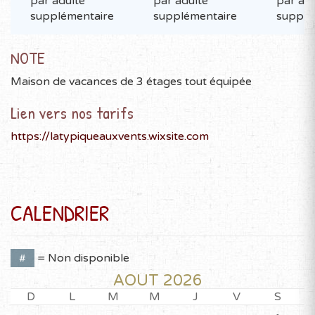
par adulte
par adulte
par adu
supplémentaire
supplémentaire
supplé
NOTE
Maison de vacances de 3 étages tout équipée
Lien vers nos tarifs
https://latypiqueauxvents.wixsite.com
CALENDRIER
#
= Non disponible
AOÛT 2026
D
L
M
M
J
V
S