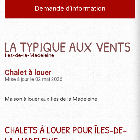
Demande d'information
OCTOBRE 2026
D
L
M
M
J
V
S
1
2
3
LA TYPIQUE AUX VENTS
4
5
6
7
8
9
10
11
12
13
14
15
16
17
Îles-de-la-Madeleine
18
19
20
21
22
23
24
25
26
27
28
29
30
31
Chalet à louer
Mise à jour le 02 mai 2026
Maison à louer aux Iles de la Madeleine
NOVEMBRE 2026
D
L
M
M
J
V
S
1
2
3
4
5
6
7
CHALETS À LOUER POUR ÎLES-DE-
8
9
10
11
12
13
14
15
16
17
18
19
20
21