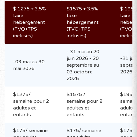
$ 1275 + 3.5%
$1575 + 3.5%
$ 1950
taxe
taxe
taxe
hébergement
hébergement
héber
(TVQ+TPS
(TVQ+TPS
(TVQ+
incluses)
incluses)
incluse
- 31 mai au 20
juin 2026 - 20
-21 jui
-03 mai au 30
septembre au
septe
mai 2026
03 octobre
2026
2026
$1275/
$1575 /
$1950
semaine pour 2
semaine pour 2
semain
adultes et
adultes et
adultes
enfants
enfants
enfant
$175/ semaine
$175/ semaine
$175/ 