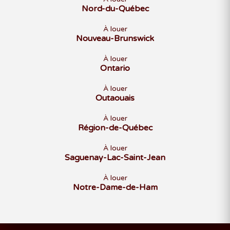
Nord-du-Québec
11
12
13
14
15
16
17
18
19
20
21
22
23
24
À louer
Nouveau-Brunswick
25
26
27
28
29
30
À louer
Ontario
À louer
MAI 2027
Outaouais
D
L
M
M
J
V
S
À louer
1
Région-de-Québec
2
3
4
5
6
7
8
À louer
9
10
11
12
13
14
15
Saguenay-Lac-Saint-Jean
16
17
18
19
20
21
22
À louer
23
24
25
26
27
28
29
Notre-Dame-de-Ham
30
31