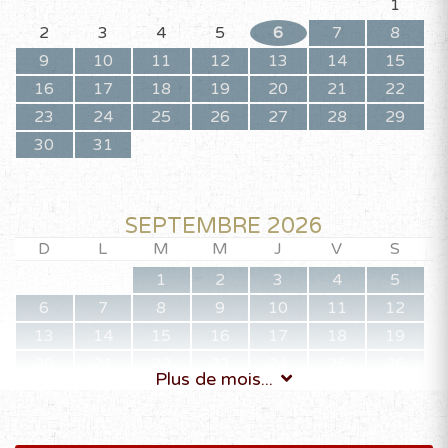
1
2
3
4
5
6
7
8
9
10
11
12
13
14
15
16
17
18
19
20
21
22
23
24
25
26
27
28
29
30
31
SEPTEMBRE 2026
D
L
M
M
J
V
S
1
2
3
4
5
6
7
8
9
10
11
12
13
14
15
16
17
18
19
20
21
22
23
24
25
26
Plus de mois...
27
28
29
30