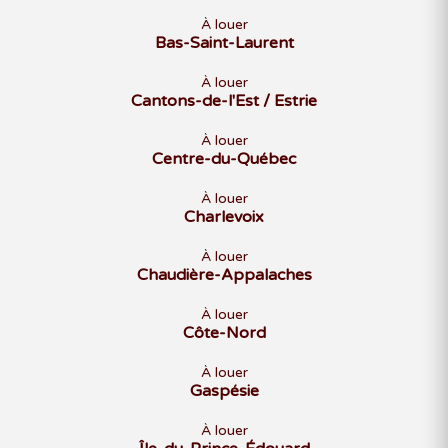
D
L
M
M
J
V
S
À louer
1
2
Bas-Saint-Laurent
3
4
5
6
7
8
9
À louer
10
11
12
13
14
15
16
Cantons-de-l'Est / Estrie
17
18
19
20
21
22
23
À louer
24
25
26
27
28
29
30
Centre-du-Québec
31
À louer
Charlevoix
FÉVRIER 2027
À louer
Chaudière-Appalaches
D
L
M
M
J
V
S
1
2
3
4
5
6
À louer
Côte-Nord
7
8
9
10
11
12
13
14
15
16
17
18
19
20
À louer
Gaspésie
21
22
23
24
25
26
27
28
À louer