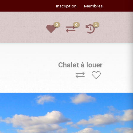
Inscription
Membres
0
0
1
Chalet à louer