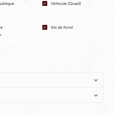
ublique
Véhicule (Quad)
te
Ski de fond
n