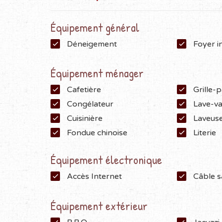
Venez profiter de ce petit coin de paradis dans
Équipement général
nature se rencontrent pour créer des souven
noter que le chalet est destiné à un usage pai
Déneigement
Foyer i
Équipement ménager
Cafetière
Grille-p
Congélateur
Lave-va
Cuisinière
Laveuse
Fondue chinoise
Literie
Équipement électronique
Accès Internet
Câble sa
Équipement extérieur