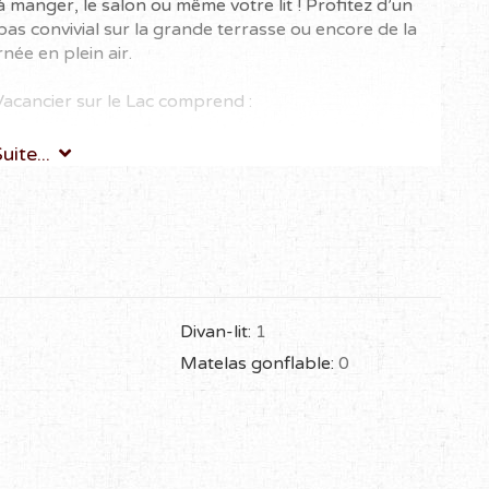
le à manger, le salon ou même votre lit ! Profitez d’un
as convivial sur la grande terrasse ou encore de la
née en plein air.
Vacancier sur le Lac comprend :
uite...
it superposé, offrant une vue sur le lac et le foyer.
ué près de la cuisine et de la salle de bain.
our préparer vos repas en toute autonomie.
e au bord de l’eau.
ir.
 pour la baignade ou pour accéder à vos embarcations.
1
Divan-lit:
1
nible pour agrémenter votre séjour.
Matelas gonflable:
0
s en toute convivialité.
our plus de commodité.
cessible à seulement une minute du chalet, pour les