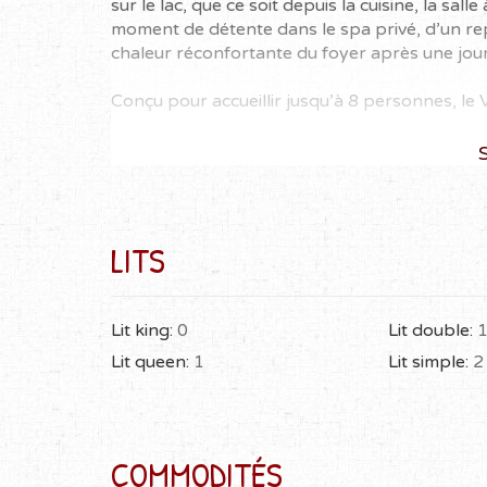
sur le lac, que ce soit depuis la cuisine, la sal
moment de détente dans le spa privé, d’un rep
chaleur réconfortante du foyer après une jour
Conçu pour accueillir jusqu’à 8 personnes, le 
S
Une chambre fermée avec un lit double.
Un espace ouvert avec un lit queen et un l
Un divan-lit confortable dans le salon, sit
Cuisine entièrement équipée, parfaite p
LITS
Spa privé avec vue imprenable sur le lac.
Grand patio et balcon pour vous détendr
BBQ pour des repas conviviaux en plein a
Quai privé directement sur le lac, idéal
Lit king:
0
Lit double:
Location d’embarcations nautiques dispo
Lit queen:
1
Lit simple:
2
Zone feu de camp pour profiter des soirée
Machine à laver et sécheuse sur place p
Une descente de bateau est également ac
amateurs d’activités nautiques.
COMMODITÉS