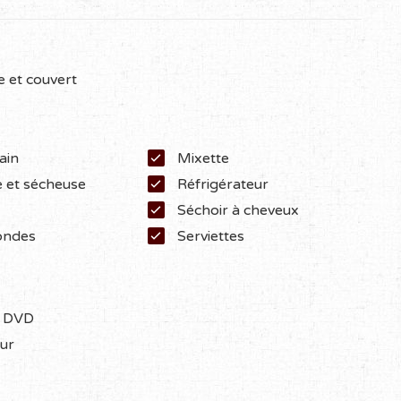
e et couvert
ain
Mixette
 et sécheuse
Réfrigérateur
Séchoir à cheveux
ondes
Serviettes
r DVD
eur