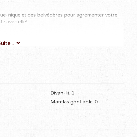
ique-nique et des belvédères pour agrémenter votre
fé avec elle!
uite...
ur place.
1
Divan-lit:
1
Matelas gonflable:
0