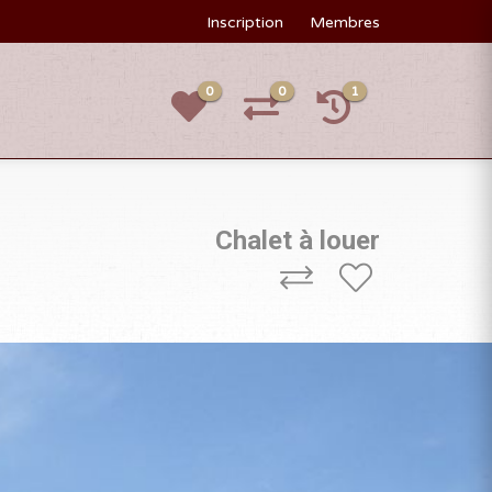
Inscription
Membres
0
0
1
Chalet à louer