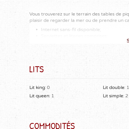
Vous trouverez sur le terrain des tables de p
plaisir de regarder la mer ou de prendre un ca
Internet sans-fil disponible;
Serviettes et literies comprises;
S
Récepteur satellite
Un service de buanderie est disponible s
Les animaux ne sont pas admis.
Feu de plage permis
LITS
Location à la semaine (6 nuitées)
Lit king:
0
Lit double:
Lit queen:
1
Lit simple:
2
COMMODITÉS