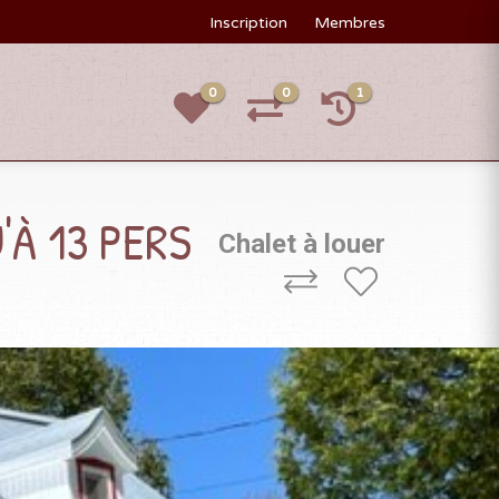
Inscription
Membres
0
0
1
À 13 PERS
Chalet à louer