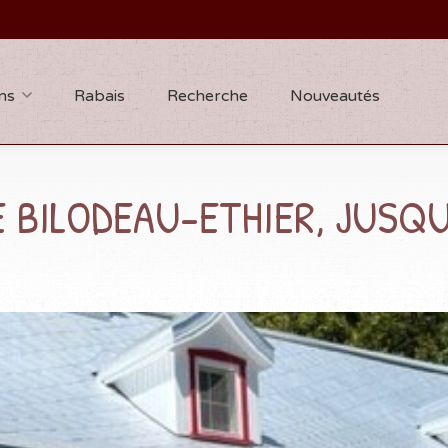
ns
Rabais
Recherche
Nouveautés
 BILODEAU-ETHIER, JUSQU'