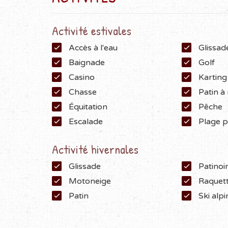
Activité estivales
Accès à l'eau
Glissad
Baignade
Golf
Casino
Karting
Chasse
Patin à
Équitation
Pêche
Escalade
Plage p
Activité hivernales
Glissade
Patinoi
Motoneige
Raquet
Patin
Ski alpi