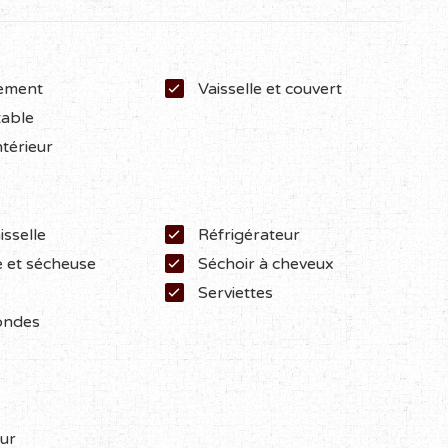
ement
Vaisselle et couvert
table
ntérieur
isselle
Réfrigérateur
 et sécheuse
Séchoir à cheveux
Serviettes
ondes
e
eur