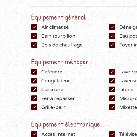
Équipement général
Air climatisé
Déneig
Bain tourbillon
Eau po
Bois de chauffage
Foyer i
Équipement ménager
Cafetière
Lave-va
Congélateur
Laveuse
Cuisinière
Literie
Fer à repasser
Micro-
Grille-pain
Mixett
Équipement électronique
Accès Internet
Télévis