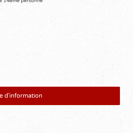
une 14ième personne
 d'information