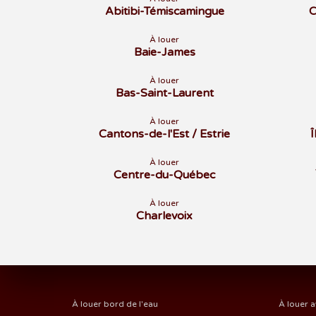
Abitibi-Témiscamingue
C
À louer
Baie-James
À louer
Bas-Saint-Laurent
À louer
Cantons-de-l'Est / Estrie
À louer
Centre-du-Québec
À louer
Charlevoix
À louer bord de l'eau
À louer a