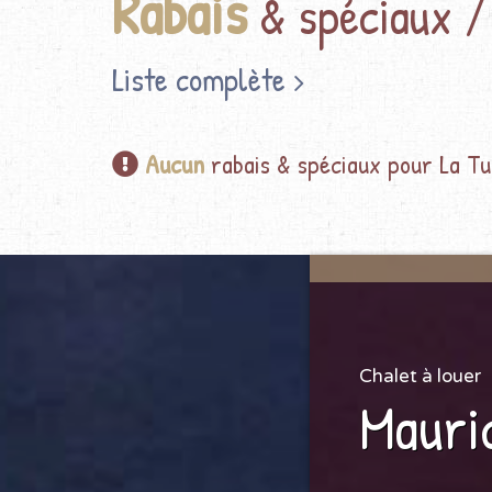
Rabais
& spéciaux /
Liste complète
Aucun
rabais & spéciaux pour La T
Chalet à louer
Mauri