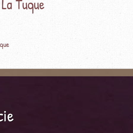
 La Tuque
uque
cie