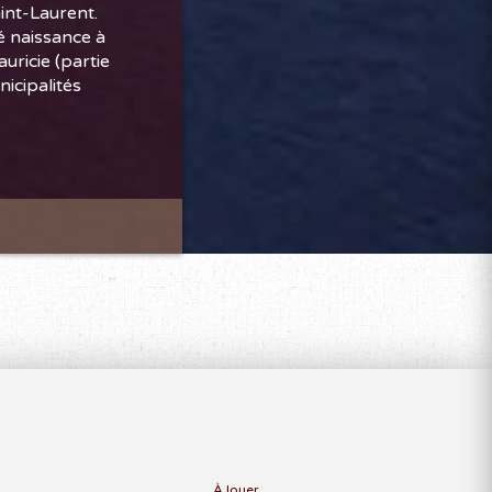
aint-Laurent.
é naissance à
uricie (partie
nicipalités
À louer