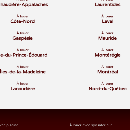
haudière-Appalaches
Laurentides
À louer
À louer
Côte-Nord
Laval
À louer
À louer
Gaspésie
Mauricie
À louer
À louer
Île-du-Prince-Édouard
Montérégie
À louer
À louer
Îles-de-la-Madeleine
Montréal
À louer
À louer
Lanaudière
Nord-du-Québec
vec piscine
À louer avec spa intérieur