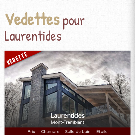
Vedettes
pour
Laurentides
VEDETTE
Laurentides
Mont-Tremblant
Prix
Chambre
Salle de bain
Étoile