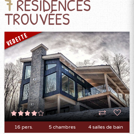
RÉSIDENCES
7
TROUVÉES
VEDETTE
16 pers.
5 chambres
4 salles de bain