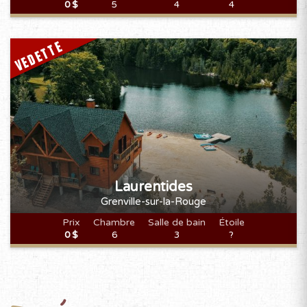
0 $
5
4
4
VEDETTE
Laurentides
Grenville-sur-la-Rouge
Prix
Chambre
Salle de bain
Étoile
0 $
6
3
?