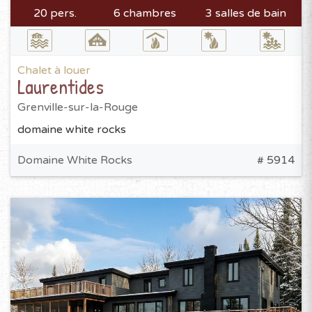
20 pers.
6 chambres
3 salles de bain
Chalet à louer
Laurentides
Grenville-sur-la-Rouge
domaine white rocks
Domaine White Rocks
# 5914