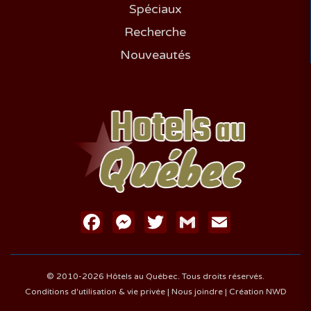
29
30
31
Spéciaux
Recherche
Nouveautés
SEPTEMBRE 2027
D
L
M
M
J
V
S
1
2
3
4
5
6
7
8
9
10
11
12
13
14
15
16
17
18
19
20
21
22
23
24
25
26
27
28
29
30
Facebook
Messenger
Twitter
Gmail
Email
OCTOBRE 2027
© 2010-2026 Hôtels au Québec. Tous droits réservés.
D
L
M
M
J
V
S
Conditions d'utilisation & vie privée
|
Nous joindre
|
Création NWD
1
2