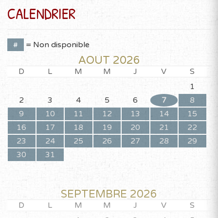
CALENDRIER
#
= Non disponible
AOÛT 2026
D
L
M
M
J
V
S
1
2
3
4
5
6
7
8
9
10
11
12
13
14
15
16
17
18
19
20
21
22
23
24
25
26
27
28
29
30
31
SEPTEMBRE 2026
D
L
M
M
J
V
S