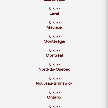
À louer
Laval
AVRIL 2027
À louer
D
L
M
M
J
V
S
Mauricie
1
2
3
À louer
4
5
6
7
8
9
10
Montérégie
11
12
13
14
15
16
17
À louer
18
19
20
21
22
23
24
Montréal
25
26
27
28
29
30
À louer
Nord-du-Québec
À louer
Nouveau-Brunswick
MAI 2027
D
L
M
M
J
V
S
À louer
Ontario
1
2
3
4
5
6
7
8
À louer