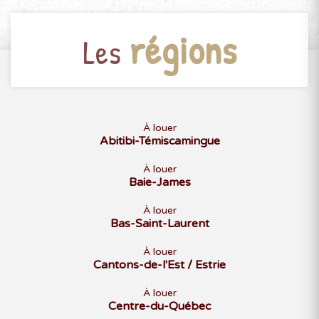
20
21
22
23
24
25
26
régions
27
28
29
30
31
Les
JANVIER 2027
D
L
M
M
J
V
S
À louer
Abitibi-Témiscamingue
1
2
3
4
5
6
7
8
9
À louer
Baie-James
10
11
12
13
14
15
16
17
18
19
20
21
22
23
À louer
Bas-Saint-Laurent
24
25
26
27
28
29
30
31
À louer
Cantons-de-l'Est / Estrie
À louer
FÉVRIER 2027
Centre-du-Québec