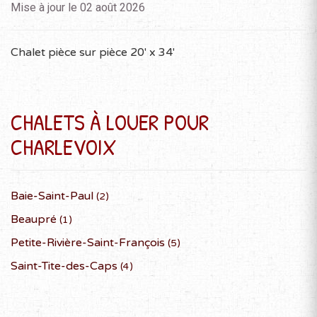
Mise à jour le 02 août 2026
NOVEMBRE 2026
Chalet pièce sur pièce 20' x 34'
D
L
M
M
J
V
S
1
2
3
4
5
6
7
8
9
10
11
12
13
14
CHALETS À LOUER POUR
15
16
17
18
19
20
21
22
23
24
25
26
27
28
CHARLEVOIX
29
30
Baie-Saint-Paul
(2)
Beaupré
(1)
DÉCEMBRE 2026
Petite-Rivière-Saint-François
(5)
D
L
M
M
J
V
S
Saint-Tite-des-Caps
(4)
1
2
3
4
5
6
7
8
9
10
11
12
13
14
15
16
17
18
19