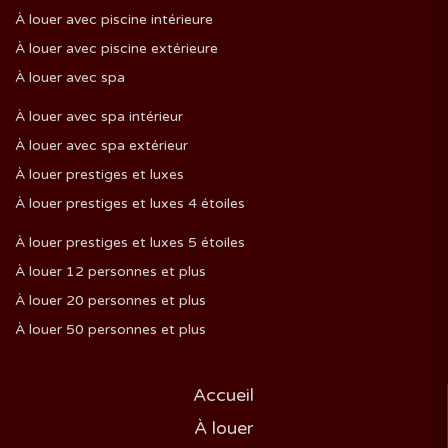
JUILLET 2027
À louer avec piscine intérieure
D
L
M
M
J
V
S
À louer avec piscine extérieure
1
2
3
À louer avec spa
4
5
6
7
8
9
10
À louer avec spa intérieur
11
12
13
14
15
16
17
À louer avec spa extérieur
18
19
20
21
22
23
24
À louer prestiges et luxes
25
26
27
28
29
30
31
À louer prestiges et luxes 4 étoiles
À louer prestiges et luxes 5 étoiles
À louer 12 personnes et plus
AOÛT 2027
À louer 20 personnes et plus
D
L
M
M
J
V
S
À louer 50 personnes et plus
1
2
3
4
5
6
7
8
9
10
11
12
13
14
Accueil
15
16
17
18
19
20
21
22
23
24
25
26
27
28
À louer