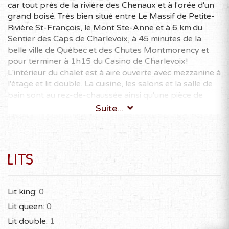
car tout près de la rivière des Chenaux et à l'orée d'un
grand boisé. Très bien situé entre Le Massif de Petite-
Rivière St-François, le Mont Ste-Anne et à 6 km.du
Sentier des Caps de Charlevoix, à 45 minutes de la
belle ville de Québec et des Chutes Montmorency et
pour terminer à 1h15 du Casino de Charlevoix!
L'intérieur du chalet est à aire ouverte avec mezzanine à
l'étage et lit double. La cuisine, les salons et la salle de
bain sont au rez-de-chaussée ainsi qu'une pièce de
service avec laveuse, sécheuse et un réfrigérateur
Suite...
standard en plus de celui de comptoir de la cuisine.
Peut loger 6 personnes.
Foyer au bois. ( bois fourni )
LITS
Chambre à coucher: studio (aire ouverte) mezzanine.
Toilette ordinaire intérieure. (nouveau)
Douche maintenant en toutes saisons.( nouveau )
Lit king:
0
Vaisselle, literie, ensembles de cuisine et de salon.
Lit queen:
0
Accès à un congélateur et à une laveuse automatique et
à une sécheuse en toute saison.(nouveau)
Lit double:
1