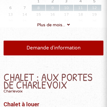
1
2
3
4
5
6
7
8
9
10
11
12
13
14
15
16
17
18
19
20
21
22
23
24
25
26
Plus de mois...
27
28
29
30
Demande d'information
OCTOBRE 2026
D
L
M
M
J
V
S
1
2
3
CHALET : AUX PORTES
4
5
6
7
8
9
10
DE CHARLEVOIX
11
12
13
14
15
16
17
18
19
20
21
22
23
24
Charlevoix
25
26
27
28
29
30
31
Chalet à louer