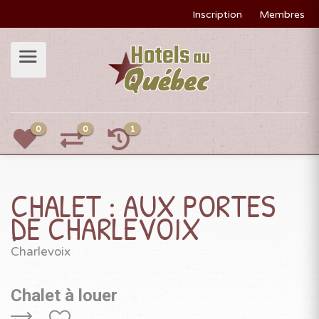
Inscription
Membres
0
0
1
CHALET : AUX PORTES
DE CHARLEVOIX
Charlevoix
Chalet à louer