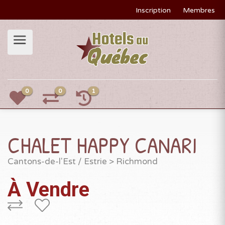
Inscription
Membres
0
0
1
CHALET HAPPY CANARI
Cantons-de-l'Est / Estrie
>
Richmond
À Vendre