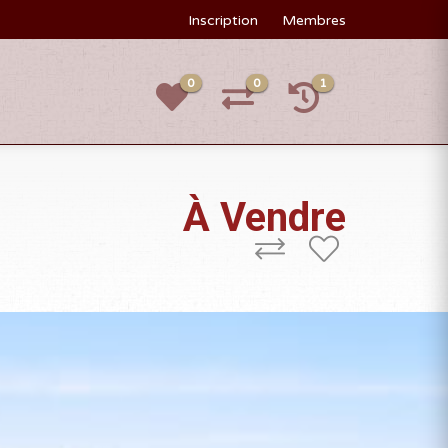
Inscription
Membres
0
0
1
À Vendre