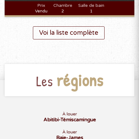
Prix
Chambre
Salle de bain
Vendu
2
1
Voi la liste complète
régions
Les
À louer
Abitibi-Témiscamingue
À louer
Baie-James