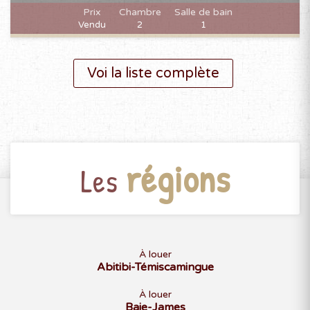
Prix
Chambre
Salle de bain
Vendu
2
1
Voi la liste complète
régions
Les
À louer
Abitibi-Témiscamingue
À louer
Baie-James