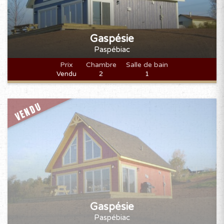
Gaspésie
Paspébiac
Prix
Chambre
Salle de bain
Vendu
2
1
VENDU
Gaspésie
Paspébiac