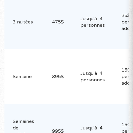
25$ 
Jusqu'à 4
3 nuitées
475$
pers
personnes
addit
150$
Jusqu'à 4
Semaine
895$
pers
personnes
addit
Semaines
150$
de
Jusqu'à 4
995$
pers