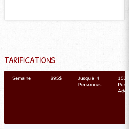
TARIFICATIONS
Semaine
895$
Jusqu'à 4
150$
Personnes
Pers
Addit