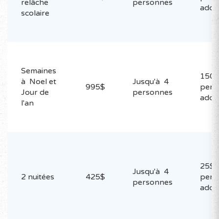
relâche
personnes
addit
scolaire
Semaines
150$
à Noel et
Jusqu'à 4
995$
pers
Jour de
personnes
addit
l'an
25$ 
Jusqu'à 4
2 nuitées
425$
pers
personnes
addit