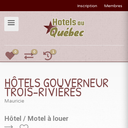
Inscription
Membres
0
0
1
HÔTELS GOUVERNEUR
TROIS-RIVIÈRES
Mauricie
Hôtel / Motel à louer